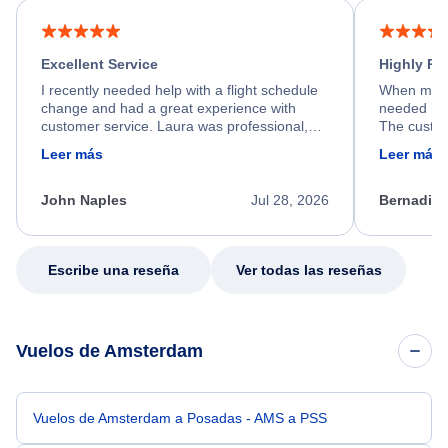
Excellent Service
Highly R
I recently needed help with a flight schedule
When my fl
change and had a great experience with
needed hel
customer service. Laura was professional,
The custom
friendly, and very helpful throughout the
calm, prof
Leer más
Leer más
process. She quickly found a solution and
throughout
kept me informed of the next steps. I truly
alternative
appreciate her excellent service.
necessary f
John Naples
Jul 28, 2026
Bernadine
excellent s
my issue.
Escribe una reseña
Ver todas las reseñas
Vuelos de Amsterdam
Vuelos de Amsterdam a Posadas - AMS a PSS