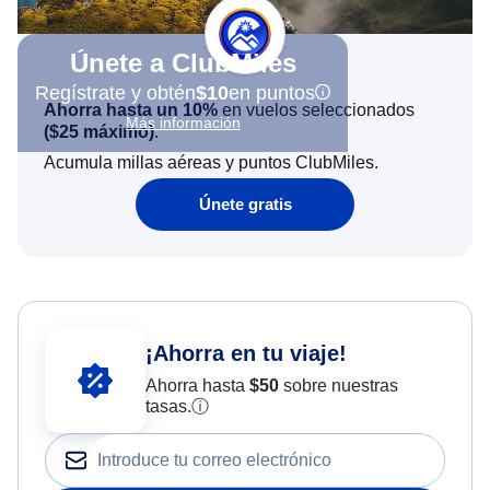
Únete a ClubMiles
Regístrate y obtén
$10
en puntos
Ahorra hasta un 10%
en vuelos seleccionados
Más información
(
$25
máximo)
.
Acumula millas aéreas y puntos ClubMiles.
Únete gratis
¡Ahorra en tu viaje!
Ahorra hasta
$
50
sobre nuestras
tasas.
ⓘ