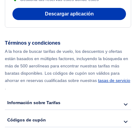
Flights from Nueva York to Mumbai
Descargar aplicación
Flights from Shanghai to Nueva York
Flights from Delhi to Nueva York
Términos y condiciones
Flights from Chicago to Delhi
A la hora de buscar tarifas de vuelo, los descuentos y ofertas
están basados en múltiples factores, incluyendo la búsqueda en
Flights from Nueva York to Hong Kong
más de 500 aerolíneas para encontrar nuestras tarifas más
baratas disponibles. Los códigos de cupón son válidos para
Flights from Nueva York to Seúl
ahorrar en reservas cualificadas sobre nuestras
tasas de servicio
.
Flights from Nueva York to Barcelona
Información sobre Tarifas
Códigos de cupón