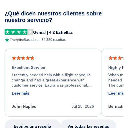
¿Qué dicen nuestros clientes sobre
nuestro servicio?
Genial | 4.2 Estrellas
Basado en 34,320 reseñas
Excellent Service
Highly R
I recently needed help with a flight schedule
When my fl
change and had a great experience with
needed hel
customer service. Laura was professional,
The custom
friendly, and very helpful throughout the
calm, prof
Leer más
Leer más
process. She quickly found a solution and
throughout
kept me informed of the next steps. I truly
alternative
appreciate her excellent service.
necessary f
John Naples
Jul 28, 2026
Bernadine
excellent s
my issue.
Escribe una reseña
Ver todas las reseñas