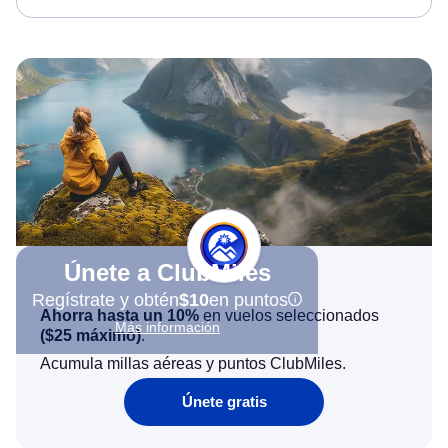
Únete a ClubMiles
Regístrate y obtén
$10
en puntos
Ahorra hasta un 10%
en vuelos seleccionados
Más información
(
$25
máximo)
.
Acumula millas aéreas y puntos ClubMiles.
Únete gratis