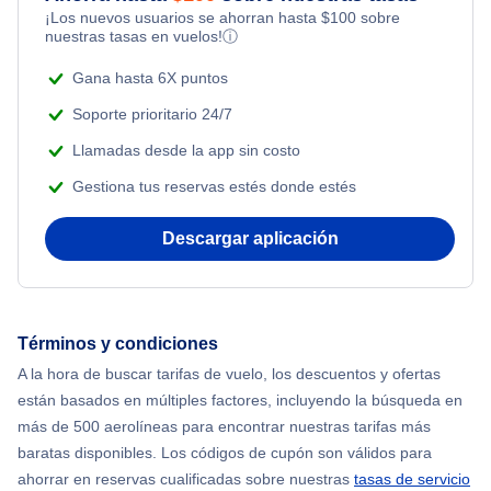
¡Los nuevos usuarios se ahorran hasta
$
100
sobre
Flights from Nueva York to Estanbul
nuestras tasas en vuelos!
ⓘ
Adventure Vacations
Flights from Nueva York to Singapur
Gana hasta 6X puntos
Beach Vacations
Soporte prioritario 24/7
Flights from Nueva York to Atenas
Llamadas desde la app sin costo
Gestiona tus reservas estés donde estés
Flights from Nueva York to Mumbai
Descargar aplicación
Flights from Shanghai to Nueva York
Flights from Delhi to Nueva York
Términos y condiciones
Flights from Chicago to Delhi
A la hora de buscar tarifas de vuelo, los descuentos y ofertas
están basados en múltiples factores, incluyendo la búsqueda en
Flights from Nueva York to Seúl
más de 500 aerolíneas para encontrar nuestras tarifas más
baratas disponibles. Los códigos de cupón son válidos para
Flights from Nueva York to Hong Kong
ahorrar en reservas cualificadas sobre nuestras
tasas de servicio