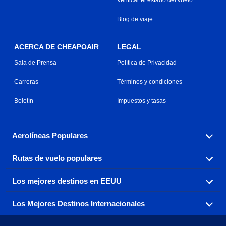
Blog de viaje
ACERCA DE CHEAPOAIR
LEGAL
Sala de Prensa
Política de Privacidad
Carreras
Términos y condiciones
Boletín
Impuestos y tasas
Aerolíneas Populares
Rutas de vuelo populares
Explora nuestras opciones de tarifas aéreas baratas por
aerolínea, con más de 500 opciones para elegir.
Los mejores destinos en EEUU
Reserva una de nuestras rutas de vuelo más populares
Aeromexico
Air Canada
con tres sencillos clics.
Los Mejores Destinos Internacionales
Air France
Encuentra boletos de avión baratos a destinos
Alaska Airlines
populares de los EEUU de costa a costa.
Atlanta a Ft Lauderdale
Chicago a Las Vegas
American Airlines
China Eastern Airlines