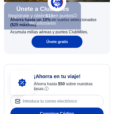
Únete a ClubMiles
Regístrate y obtén
$10
en puntos
Ahorra hasta un 10%
en vuelos seleccionados
Más información
(
$25
máximo)
.
Acumula millas aéreas y puntos ClubMiles.
Únete gratis
¡Ahorra en tu viaje!
Ahorra hasta
$
50
sobre nuestras
tasas.
ⓘ
Consigue Código