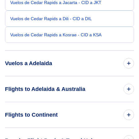
Vuelos de Cedar Rapids a Jacarta - CID a JKT
Vuelos de Cedar Rapids a Dili - CID a DIL
Vuelos de Cedar Rapids a Kosrae - CID a KSA
Vuelos a Adelaida
Vuelos de Charlotte a Adelaida - CLT a ADL
Flights to Adelaida & Australia
Vuelos de Brainerd a Adelaida - BRD a ADL
Flights to Australia
Flights to Continent
Vuelos de Chadron a Adelaida - CDR a ADL
Vuelos de Camp Springs a Adelaida - ADW a ADL
Flights to Africa