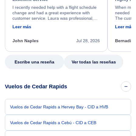
I recently needed help with a flight schedule
When my fl
change and had a great experience with
needed hel
customer service. Laura was professional,
The custom
friendly, and very helpful throughout the
calm, prof
Leer más
Leer más
process. She quickly found a solution and
throughout
kept me informed of the next steps. I truly
alternative
appreciate her excellent service.
necessary f
John Naples
Jul 28, 2026
Bernadine
excellent s
my issue.
Escribe una reseña
Ver todas las reseñas
Vuelos de Cedar Rapids
Vuelos de Cedar Rapids a Hervey Bay - CID a HVB
Vuelos de Cedar Rapids a Cebú - CID a CEB