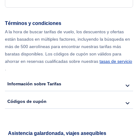
Flights from Delhi to Nueva York
Términos y condiciones
Flights from Chicago to Delhi
A la hora de buscar tarifas de vuelo, los descuentos y ofertas
están basados en múltiples factores, incluyendo la búsqueda en
Flights from Nueva York to Hong Kong
más de 500 aerolíneas para encontrar nuestras tarifas más
baratas disponibles. Los códigos de cupón son válidos para
Flights from Nueva York to Seúl
ahorrar en reservas cualificadas sobre nuestras
tasas de servicio
.
Flights from Nueva York to Barcelona
Información sobre Tarifas
Códigos de cupón
Asistencia galardonada, viajes asequibles