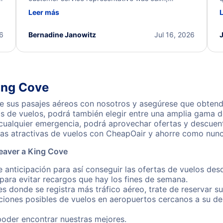
d
professional, and extremely helpful throughout the
w
Leer más
.
process. They quickly found alternative flight
b
options and assisted with the necessary follow-up.
e
I truly appreciate the excellent support and
26
Bernadine Janowitz
Jul 16, 2026
dedication to resolving my issue.
ing Cove
 sus pasajes aéreos con nosotros y asegúrese que obtendr
s de vuelos, podrá también elegir entre una amplia gama de
 cualquier emergencia, podrá aprovechar ofertas y descuen
as atractivas de vuelos con CheapOair y ahorre como nunca
eaver a King Cove
e anticipación para así conseguir las ofertas de vuelos de
ara evitar recargos que hay los fines de semana.
es donde se registra más tráfico aéreo, trate de reservar s
iones posibles de vuelos en aeropuertos cercanos a su des
poder encontrar nuestras mejores.