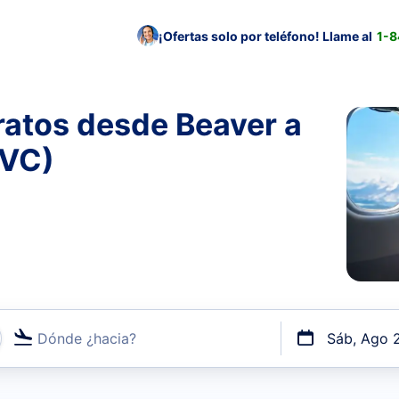
¡Ofertas solo por teléfono! Llame al
1-
ratos desde Beaver a
KVC)
Dónde ¿hacia?
Sáb, Ago 
uerto o por vuelos directos