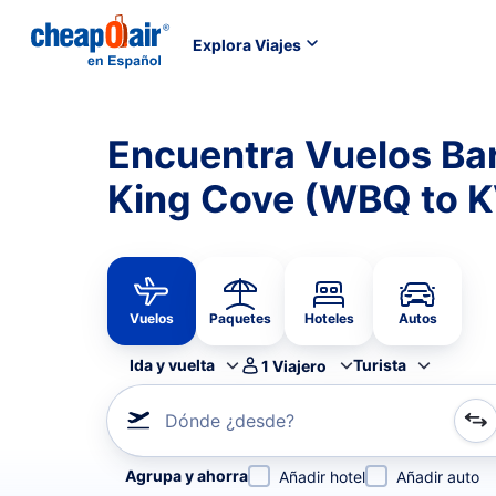
Explora Viajes
Encuentra Vuelos Ba
King Cove (WBQ to 
Vuelos
Paquetes
Hoteles
Autos
Ida y vuelta
Turista
1
Viajero
Dónde ¿desde?
Refina tu búsqueda por aerolínea, por ciudad o aerop
Agrupa y ahorra
Añadir hotel
Añadir auto