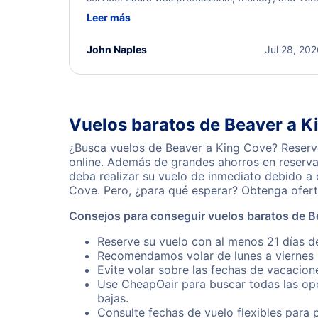
helpful throughout the process. She quickly foun
Leer más
a solution and kept me informed of the next steps
I truly appreciate her excellent service.
John Naples
Jul 28, 20
Vuelos baratos de Beaver a K
¿Busca vuelos de Beaver a King Cove? Reserve
online. Además de grandes ahorros en reserva
deba realizar su vuelo de inmediato debido a
Cove. Pero, ¿para qué esperar? Obtenga ofert
Consejos para conseguir vuelos baratos de B
Reserve su vuelo con al menos 21 días d
Recomendamos volar de lunes a viernes p
Evite volar sobre las fechas de vacacion
Use CheapOair para buscar todas las opc
bajas.
Consulte fechas de vuelo flexibles para 