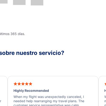
últimos 365 días.
sobre nuestro servicio?
Highly Recommended
H
When my flight was unexpectedly canceled, I
W
r
needed help rearranging my travel plans. The
n
y
customer service representative was calm,
q