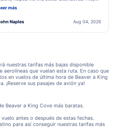
ere professional, courteous, and went above and
Leer más
eyond to resolve the issue. I'm grateful for the
xcellent assistance and smooth experience.
John Naples
Aug 04, 2026
á nuestras tarifas más bajas disponible
 aerolíneas que vuelan esta ruta. En caso que
tos en vuelos de última hora de Beaver a King
. ¡Reserve sus pasajes de avión ya!
sde Beaver a King Cove más baratas.
u vuelo antes o después de estas fechas.
tino para así conseguir nuestras tarifas más