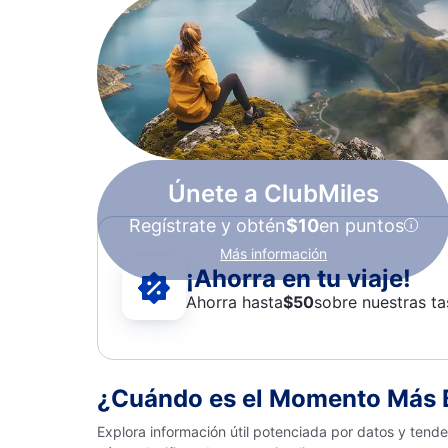
Únete a ClubMiles
Regístrate y obtén
$10
en puntos
Más información
¡Ahorra en tu viaje!
Ahorra hasta
$
50
sobre nuestras ta
¿Cuándo es el Momento Más B
Explora información útil potenciada por datos y tend