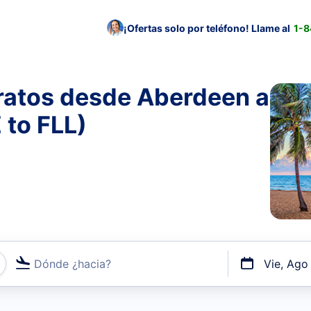
¡Ofertas solo por teléfono! Llame al
1-
ratos desde Aberdeen a
 to FLL)
Dónde ¿hacia?
Vie, Ago
uerto o por vuelos directos