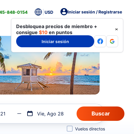
Iniciar sesión / Registrarse
845-848-0154
USD
Desbloquea precios de miembro +
consigue
$10
en puntos
Iniciar sesión
 21
Vie, Ago 28
Vuelos directos