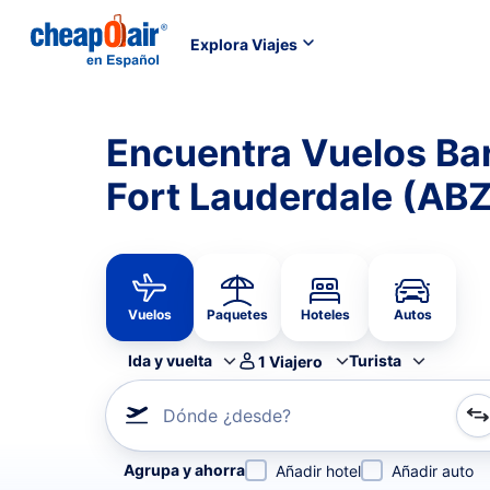
Explora Viajes
Encuentra Vuelos Ba
Fort Lauderdale (ABZ
Vuelos
Paquetes
Hoteles
Autos
Ida y vuelta
Turista
1
Viajero
Dónde ¿desde?
Refina tu búsqueda por aerolínea, por ciudad o aerop
Agrupa y ahorra
Añadir hotel
Añadir auto