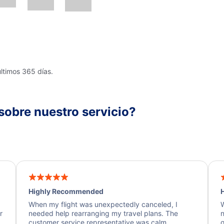
últimos 365 días.
sobre nuestro servicio?
Highly Recommended
H
When my flight was unexpectedly canceled, I
W
r
needed help rearranging my travel plans. The
n
y
customer service representative was calm,
q