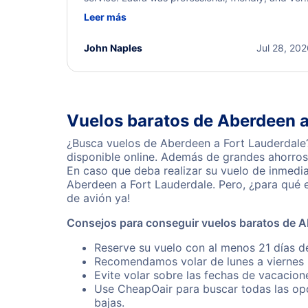
helpful throughout the process. She quickly foun
Leer más
a solution and kept me informed of the next steps
I truly appreciate her excellent service.
John Naples
Jul 28, 20
Vuelos baratos de Aberdeen a
¿Busca vuelos de Aberdeen a Fort Lauderdale?
disponible online. Además de grandes ahorros 
En caso que deba realizar su vuelo de inmedi
Aberdeen a Fort Lauderdale. Pero, ¿para qué 
de avión ya!
Consejos para conseguir vuelos baratos de A
Reserve su vuelo con al menos 21 días d
Recomendamos volar de lunes a viernes p
Evite volar sobre las fechas de vacacion
Use CheapOair para buscar todas las opc
bajas.