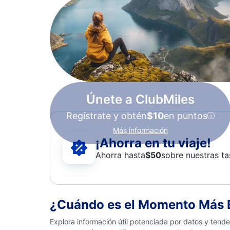
Únete a ClubMiles
Regístrate y obtén
$10
en puntos
Más información
¡Ahorra en tu viaje!
Ahorra hasta
$
50
sobre nuestras ta
¿Cuándo es el Momento Más B
Explora información útil potenciada por datos y tend