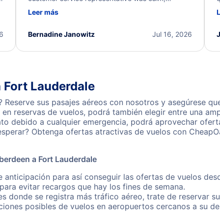
d
professional, and extremely helpful throughout the
w
Leer más
.
process. They quickly found alternative flight
b
options and assisted with the necessary follow-up.
e
I truly appreciate the excellent support and
26
Bernadine Janowitz
Jul 16, 2026
dedication to resolving my issue.
 Fort Lauderdale
 Reserve sus pasajes aéreos con nosotros y asegúrese que
en reservas de vuelos, podrá también elegir entre una amp
ato debido a cualquier emergencia, podrá aprovechar ofert
esperar? Obtenga ofertas atractivas de vuelos con CheapOa
berdeen a Fort Lauderdale
e anticipación para así conseguir las ofertas de vuelos de
ara evitar recargos que hay los fines de semana.
es donde se registra más tráfico aéreo, trate de reservar s
iones posibles de vuelos en aeropuertos cercanos a su des