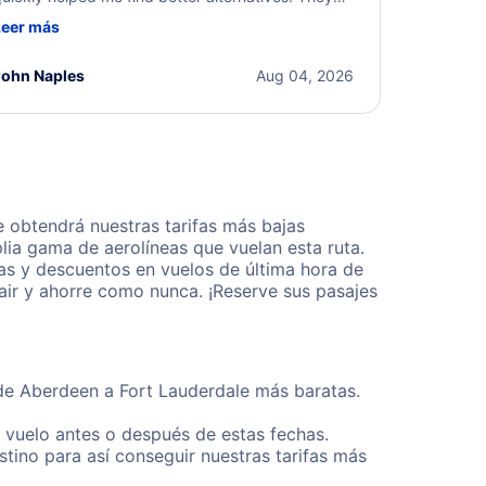
ere professional, courteous, and went above and
Leer más
eyond to resolve the issue. I'm grateful for the
xcellent assistance and smooth experience.
John Naples
Aug 04, 2026
 obtendrá nuestras tarifas más bajas
lia gama de aerolíneas que vuelan esta ruta.
as y descuentos en vuelos de última hora de
ir y ahorre como nunca. ¡Reserve sus pasajes
sde Aberdeen a Fort Lauderdale más baratas.
u vuelo antes o después de estas fechas.
tino para así conseguir nuestras tarifas más