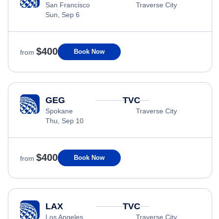
San Francisco
Traverse City
Sun, Sep 6
$400
Book Now
from
GEG
TVC
Spokane
Traverse City
Thu, Sep 10
$400
Book Now
from
LAX
TVC
Los Angeles
Traverse City