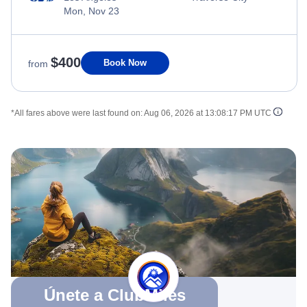
Mon, Nov 23
$400
Book Now
from
*All fares above were last found on:
Aug 06, 2026 at 13:08:17 PM UTC
Únete a ClubMiles