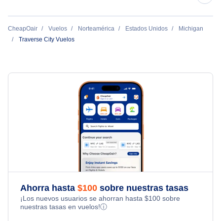
Vuelos de Traverse City a Portland
Vuelos de Seattle a Traverse City
Cadillac Vuelos
CheapOair
Vuelos
Norteamérica
Estados Unidos
Michigan
Vuelos de Traverse City a Seattle
Traverse City Vuelos
Vuelos de San Francisco a Traverse City
Manistee Vuelos
Vuelos de Traverse City a Chicago
Vuelos de Dallas a Traverse City
Pellston Vuelos
Vuelos de Fort Myers a Traverse City
Vuelos de Portland a Traverse City
Ahorra hasta
$
100
sobre nuestras tasas
¡Los nuevos usuarios se ahorran hasta
$
100
sobre
nuestras tasas en vuelos!
ⓘ