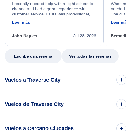
I recently needed help with a flight schedule
When my fl
change and had a great experience with
needed hel
customer service. Laura was professional,
The custom
friendly, and very helpful throughout the
calm, prof
Leer más
Leer más
process. She quickly found a solution and
throughout
kept me informed of the next steps. I truly
alternative
appreciate her excellent service.
necessary f
John Naples
Jul 28, 2026
Bernadine
excellent s
my issue.
Escribe una reseña
Ver todas las reseñas
Vuelos a Traverse City
Vuelos de Nueva York a Traverse City
Vuelos de Traverse City
Vuelos de Chicago a Traverse City
Vuelos de Traverse City a Nueva York
Vuelos a Cercano Ciudades
Vuelos de Atlanta a Traverse City