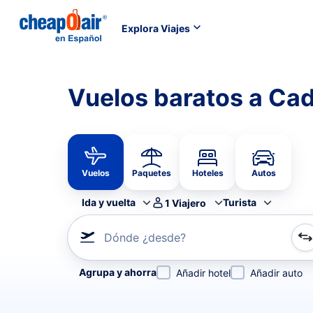
Explora Viajes
Vuelos baratos a Cad
Vuelos
Paquetes
Hoteles
Autos
Ida y vuelta
Turista
1
Viajero
Dónde ¿desde?
Refina tu búsqueda por aerolínea, por ciudad o aerop
Agrupa y ahorra
Añadir hotel
Añadir auto