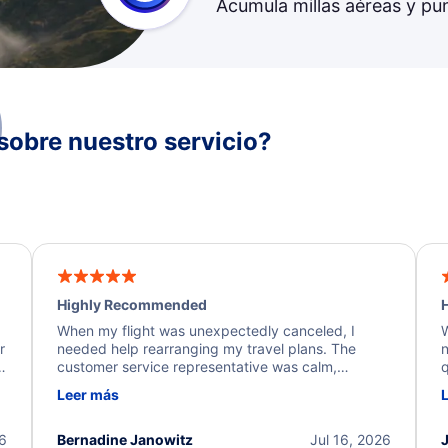
Acumula millas aéreas y pu
sobre nuestro servicio?
Highly Recommended
H
When my flight was unexpectedly canceled, I
W
r
needed help rearranging my travel plans. The
n
y
customer service representative was calm,
q
d
professional, and extremely helpful throughout the
w
Leer más
.
process. They quickly found alternative flight
b
options and assisted with the necessary follow-up.
e
I truly appreciate the excellent support and
26
Bernadine Janowitz
Jul 16, 2026