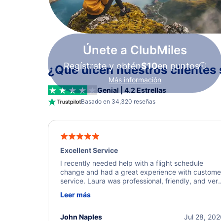
Únete a ClubMiles
Regístrate y obtén
$10
en puntos
¿Qué dicen nuestros clientes 
Más información
Genial | 4.2 Estrellas
Basado en 34,320 reseñas
Excellent Service
I recently needed help with a flight schedule
change and had a great experience with custome
service. Laura was professional, friendly, and ver
helpful throughout the process. She quickly foun
Leer más
a solution and kept me informed of the next steps
I truly appreciate her excellent service.
John Naples
Jul 28, 20