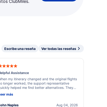
ntos ClubMiles.
Escribe una reseña
Ver todas las reseñas
elpful Assistance
hen my itinerary changed and the original flights
o longer worked, the support representative
uickly helped me find better alternatives. They
ere professional, courteous, and went above and
Leer más
eyond to resolve the issue. I'm grateful for the
xcellent assistance and smooth experience.
John Naples
Aug 04, 2026