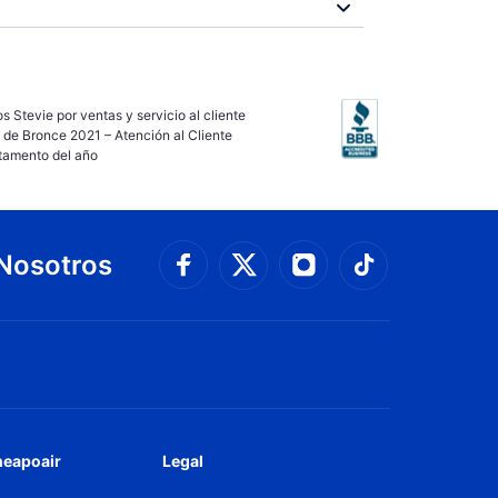
s Stevie por ventas y servicio al cliente
 de Bronce 2021 – Atención al Cliente
tamento del año
Nosotros
Conéctate con Faceboo
Connect with 
Conéctate con Twit
Conéctate
heapoair
Legal