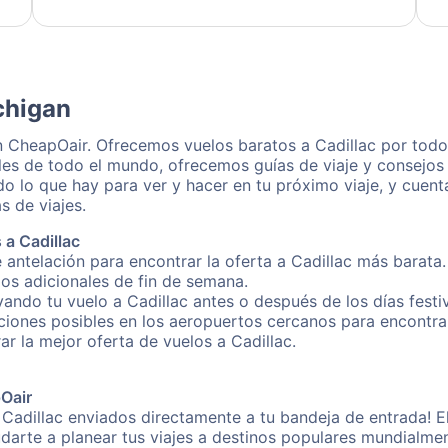
dedication to resolving my issue.
chigan
on CheapOair. Ofrecemos vuelos baratos a Cadillac por todo
les de todo el mundo, ofrecemos guías de viaje y consejos p
o lo que hay para ver y hacer en tu próximo viaje, y cuen
s de viajes.
 a Cadillac
 antelación para encontrar la oferta a Cadillac más barata.
gos adicionales de fin de semana.
vando tu vuelo a Cadillac antes o después de los días festi
ones posibles en los aeropuertos cercanos para encontrar 
ar la mejor oferta de vuelos a Cadillac.
pOair
 Cadillac enviados directamente a tu bandeja de entrada! E
yudarte a planear tus viajes a destinos populares mundial