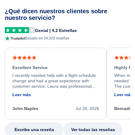
¿Qué dicen nuestros clientes sobre
nuestro servicio?
Genial | 4.2 Estrellas
Basado en 34,320 reseñas
Excellent Service
Highly R
I recently needed help with a flight schedule
When my fl
change and had a great experience with
needed hel
customer service. Laura was professional,
The custom
friendly, and very helpful throughout the
calm, prof
Leer más
Leer más
process. She quickly found a solution and
throughout
kept me informed of the next steps. I truly
alternative
appreciate her excellent service.
necessary f
John Naples
Jul 28, 2026
Bernadine
excellent s
my issue.
Escribe una reseña
Ver todas las reseñas