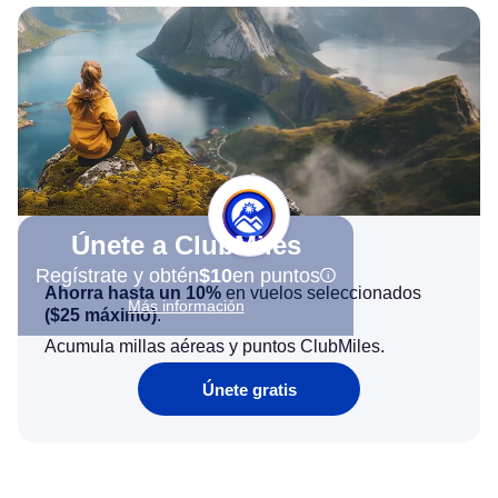
Únete a ClubMiles
Regístrate y obtén
$10
en puntos
Ahorra hasta un 10%
en vuelos seleccionados
Más información
(
$25
máximo)
.
Acumula millas aéreas y puntos ClubMiles.
Únete gratis