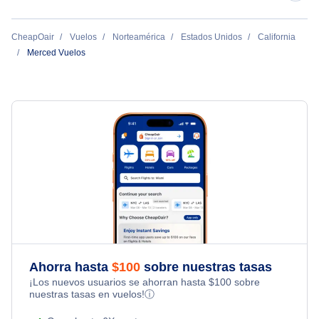
Vuelos de Merced a los Angeles
Modesto Vuelos
CheapOair
Vuelos
Norteamérica
Estados Unidos
California
Merced Vuelos
Clovis Vuelos
Fresno Vuelos
Stockton Vuelos
San Jose Vuelos
Monterey Vuelos
Ahorra hasta
$
100
sobre nuestras tasas
¡Los nuevos usuarios se ahorran hasta
$
100
sobre
nuestras tasas en vuelos!
ⓘ