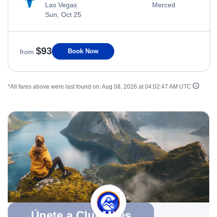
Las Vegas
Merced
Sun, Oct 25
$93
Book Now
from
*All fares above were last found on:
Aug 08, 2026 at 04:02:47 AM UTC
Únete a ClubMiles