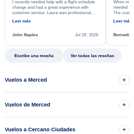
I recently needed help with a flight schedule
When my fl
change and had a great experience with
needed hel
customer service. Laura was professional,
The custom
friendly, and very helpful throughout the
calm, prof
Leer más
Leer más
process. She quickly found a solution and
throughout
kept me informed of the next steps. I truly
alternative
appreciate her excellent service.
necessary f
John Naples
Jul 28, 2026
Bernadine
excellent s
my issue.
Escribe una reseña
Ver todas las reseñas
Vuelos a Merced
Vuelos de los Angeles a Merced
Vuelos de Merced
Vuelos de Merced a Las Vegas
Vuelos a Cercano Ciudades