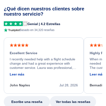
¿Qué dicen nuestros clientes sobre
nuestro servicio?
Genial | 4.2 Estrellas
Basado en 34,320 reseñas
Excellent Service
Highly R
I recently needed help with a flight schedule
When my fl
change and had a great experience with
needed hel
customer service. Laura was professional,
The custom
friendly, and very helpful throughout the
calm, prof
Leer más
Leer más
process. She quickly found a solution and
throughout
kept me informed of the next steps. I truly
alternative
appreciate her excellent service.
necessary f
John Naples
Jul 28, 2026
Bernadine
excellent s
my issue.
Escribe una reseña
Ver todas las reseñas