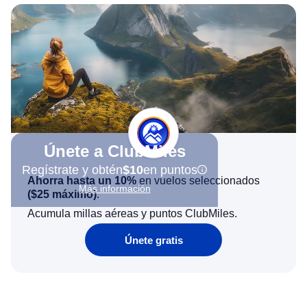
Únete a ClubMiles
Regístrate y obtén
$10
en puntos
Ahorra hasta un 10%
en vuelos seleccionados
Más información
(
$25
máximo)
.
Acumula millas aéreas y puntos ClubMiles.
Únete gratis