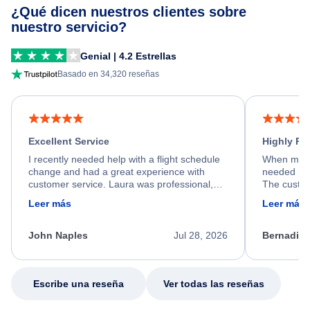
¿Qué dicen nuestros clientes sobre
nuestro servicio?
Genial | 4.2 Estrellas
Basado en 34,320 reseñas
Excellent Service
Highly R
I recently needed help with a flight schedule
When my fl
change and had a great experience with
needed hel
customer service. Laura was professional,
The custom
friendly, and very helpful throughout the
calm, prof
Leer más
Leer más
process. She quickly found a solution and
throughout
kept me informed of the next steps. I truly
alternative
appreciate her excellent service.
necessary f
John Naples
Jul 28, 2026
Bernadine
excellent s
my issue.
Escribe una reseña
Ver todas las reseñas