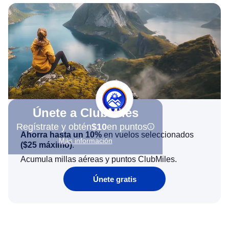
Únete a ClubMiles
Regístrate y obtén
$10
en puntos
Ahorra hasta un 10%
en vuelos seleccionados
Más información
(
$25
máximo)
.
Acumula millas aéreas y puntos ClubMiles.
Únete gratis