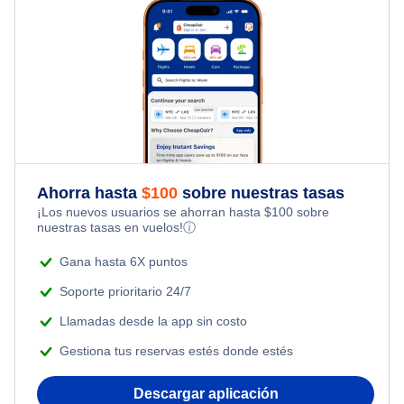
Anchorage Vuelos
Seward Vuelos
Río Eagle Vuelos
Seldovia Vuelos
Ahorra hasta
$
100
sobre nuestras tasas
Port Graham Vuelos
¡Los nuevos usuarios se ahorran hasta
$
100
sobre
nuestras tasas en vuelos!
ⓘ
Nanwalek Vuelos
Gana hasta 6X puntos
Soporte prioritario 24/7
Llamadas desde la app sin costo
Gestiona tus reservas estés donde estés
Descargar aplicación