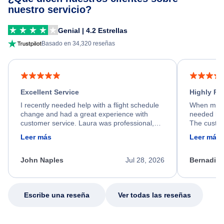
nuestro servicio?
Genial | 4.2 Estrellas
Basado en 34,320 reseñas
Excellent Service
Highly R
I recently needed help with a flight schedule
When my fl
change and had a great experience with
needed hel
customer service. Laura was professional,
The custom
friendly, and very helpful throughout the
calm, prof
Leer más
Leer más
process. She quickly found a solution and
throughout
kept me informed of the next steps. I truly
alternative
appreciate her excellent service.
necessary f
John Naples
Jul 28, 2026
Bernadine
excellent s
my issue.
Escribe una reseña
Ver todas las reseñas