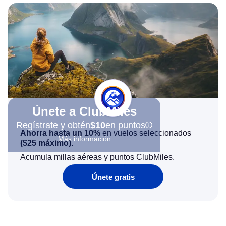
Únete a ClubMiles
Regístrate y obtén
$10
en puntos
Ahorra hasta un 10%
en vuelos seleccionados
Más información
(
$25
máximo)
.
Acumula millas aéreas y puntos ClubMiles.
Únete gratis