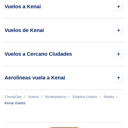
Vuelos a Kenai
Vuelos de Anchorage a Kenai
Vuelos de Kenai
Vuelos de Kenai a Anchorage
Vuelos a Cercano Ciudades
Soldotna Vuelos
Aerolíneas vuela a Kenai
Tyonek Vuelos
Era Aviation
CheapOair
Vuelos
Norteamérica
Estados Unidos
Alaska
Beluga Vuelos
Kenai Vuelos
Homer Vuelos