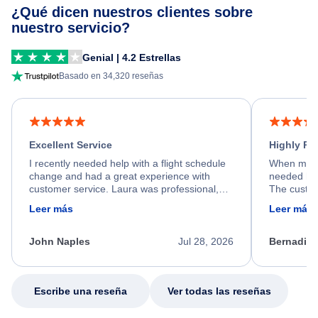
¿Qué dicen nuestros clientes sobre
nuestro servicio?
Genial | 4.2 Estrellas
Basado en 34,320 reseñas
Excellent Service
Highly R
I recently needed help with a flight schedule
When my fl
change and had a great experience with
needed hel
customer service. Laura was professional,
The custom
friendly, and very helpful throughout the
calm, prof
Leer más
Leer más
process. She quickly found a solution and
throughout
kept me informed of the next steps. I truly
alternative
appreciate her excellent service.
necessary f
John Naples
Jul 28, 2026
Bernadine
excellent s
my issue.
Escribe una reseña
Ver todas las reseñas