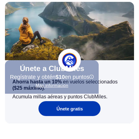
Únete a ClubMiles
Regístrate y obtén
$10
en puntos
Ahorra hasta un 10%
en vuelos seleccionados
Más información
(
$25
máximo)
.
Acumula millas aéreas y puntos ClubMiles.
Únete gratis