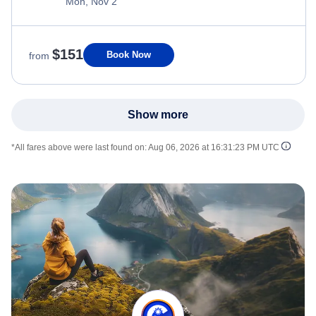
Mon, Nov 2
$151
Book Now
from
Show more
*All fares above were last found on:
Aug 06, 2026 at 16:31:23 PM UTC