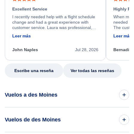
Excellent Service
Highly R
I recently needed help with a flight schedule
When my fl
change and had a great experience with
needed hel
customer service. Laura was professional,
The custom
friendly, and very helpful throughout the
calm, prof
Leer más
Leer más
process. She quickly found a solution and
throughout
kept me informed of the next steps. I truly
alternative
appreciate her excellent service.
necessary f
John Naples
Jul 28, 2026
Bernadine
excellent s
my issue.
Escribe una reseña
Ver todas las reseñas
Vuelos a des Moines
Vuelos de Toronto a des Moines
Vuelos de des Moines
Vuelos de Nueva York a des Moines