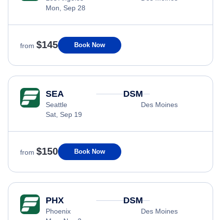
Mon, Sep 28
$145
Book Now
from
SEA
DSM
Seattle
Des Moines
Sat, Sep 19
$150
Book Now
from
PHX
DSM
Phoenix
Des Moines