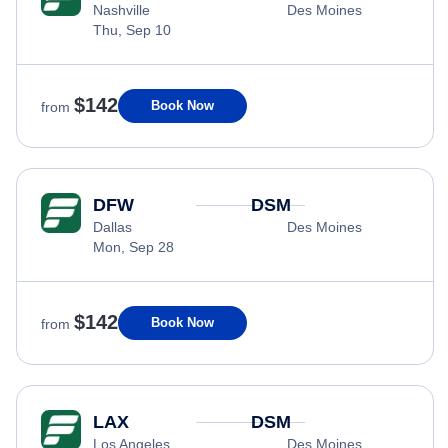
Nashville
Des Moines
Thu, Sep 10
$142
Book Now
from
DFW
DSM
Dallas
Des Moines
Mon, Sep 28
$142
Book Now
from
LAX
DSM
Los Angeles
Des Moines