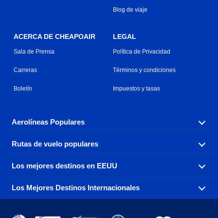
Blog de viaje
ACERCA DE CHEAPOAIR
LEGAL
Sala de Prensa
Política de Privacidad
Carreras
Términos y condiciones
Boletín
Impuestos y tasas
Aerolíneas Populares
Rutas de vuelo populares
Explora nuestras opciones de tarifas aéreas baratas por
aerolínea, con más de 500 opciones para elegir.
Los mejores destinos en EEUU
Reserva una de nuestras rutas de vuelo más populares
Aeromexico
Air Canada
con tres sencillos clics.
Los Mejores Destinos Internacionales
Air France
Encuentra boletos de avión baratos a destinos
Alaska Airlines
populares de los EEUU de costa a costa.
Atlanta a Ft Lauderdale
Chicago a Las Vegas
American Airlines
China Eastern Airlines
Consigue vuelos baratos a destinos globales en Europa,