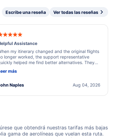
Escribe una reseña
Ver todas las reseñas
elpful Assistance
hen my itinerary changed and the original flights
o longer worked, the support representative
uickly helped me find better alternatives. They
ere professional, courteous, and went above and
Leer más
eyond to resolve the issue. I'm grateful for the
xcellent assistance and smooth experience.
John Naples
Aug 04, 2026
rese que obtendrá nuestras tarifas más bajas
lia gama de aerolíneas que vuelan esta ruta.