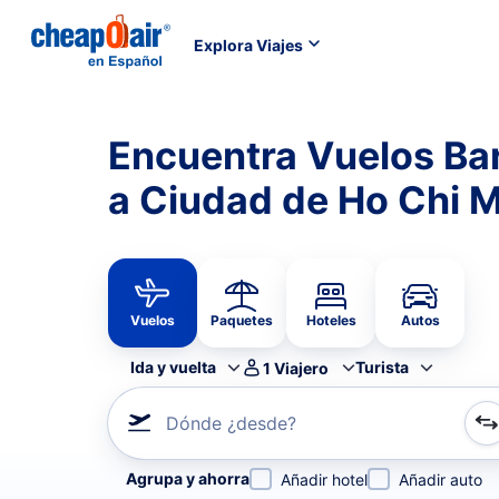
Explora Viajes
Encuentra Vuelos Ba
a Ciudad de Ho Chi 
Vuelos
Paquetes
Hoteles
Autos
Ida y vuelta
Turista
1
Viajero
Dónde ¿desde?
Refina tu búsqueda por aerolínea, por ciudad o aerop
Agrupa y ahorra
Añadir hotel
Añadir auto