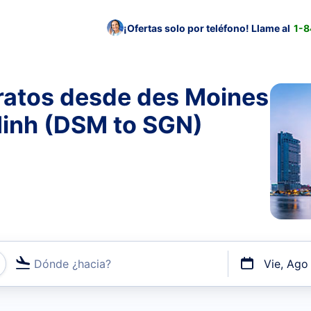
¡Ofertas solo por teléfono! Llame al
1-
ratos desde des Moines
Minh (DSM to SGN)
Dónde ¿hacia?
Vie, Ago
uerto o por vuelos directos