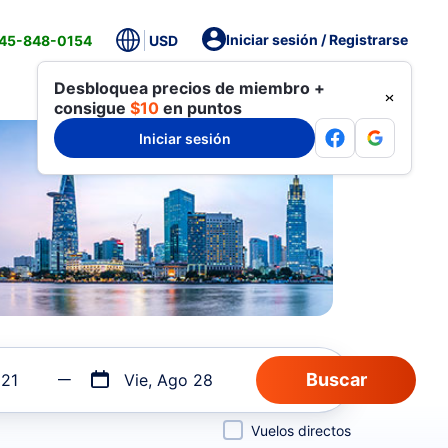
Iniciar sesión / Registrarse
845-848-0154
USD
Desbloquea precios de miembro +
consigue
$10
en puntos
Iniciar sesión
 21
Vie, Ago 28
Vuelos directos