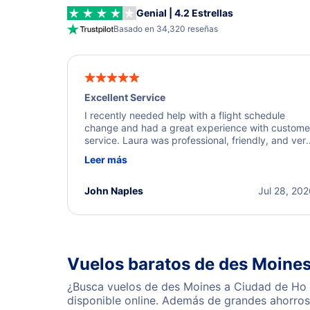
Genial | 4.2 Estrellas
Basado en 34,320 reseñas
Excellent Service
I recently needed help with a flight schedule
change and had a great experience with custome
service. Laura was professional, friendly, and ver
helpful throughout the process. She quickly foun
Leer más
a solution and kept me informed of the next steps
I truly appreciate her excellent service.
John Naples
Jul 28, 20
Vuelos baratos de des Moines
¿Busca vuelos de des Moines a Ciudad de Ho 
disponible online. Además de grandes ahorros 