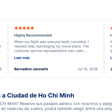
Highly Recommended
H
When my flight was unexpectedly canceled, I
W
r
needed help rearranging my travel plans. The
n
y
customer service representative was calm,
q
d
professional, and extremely helpful throughout the
w
Leer más
.
process. They quickly found alternative flight
b
options and assisted with the necessary follow-up.
e
I truly appreciate the excellent support and
26
Bernadine Janowitz
Jul 16, 2026
dedication to resolving my issue.
 a Ciudad de Ho Chi Minh
Chi Minh? Reserve sus pasajes aéreos con nosotros y asegú
en reservas de vuelos, podrá también elegir entre una amp