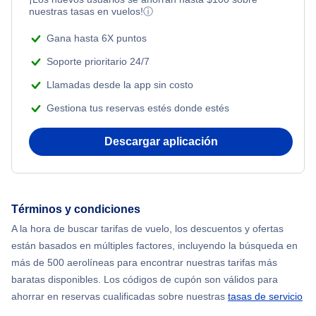
Flights from Nueva York to Tel Aviv
nuestras tasas en vuelos!
ⓘ
Beach Vacations
Flights from Nueva York to Estanbul
Gana hasta 6X puntos
Soporte prioritario 24/7
Flights from Nueva York to Atenas
Llamadas desde la app sin costo
Gestiona tus reservas estés donde estés
Flights from Nueva York to Mumbai
Descargar aplicación
Flights from Shanghai to Nueva York
Flights from Delhi to Nueva York
Términos y condiciones
Flights from Chicago to Delhi
A la hora de buscar tarifas de vuelo, los descuentos y ofertas
están basados en múltiples factores, incluyendo la búsqueda en
Flights from Nueva York to Hong Kong
más de 500 aerolíneas para encontrar nuestras tarifas más
baratas disponibles. Los códigos de cupón son válidos para
Flights from Nueva York to Seúl
ahorrar en reservas cualificadas sobre nuestras
tasas de servicio
.