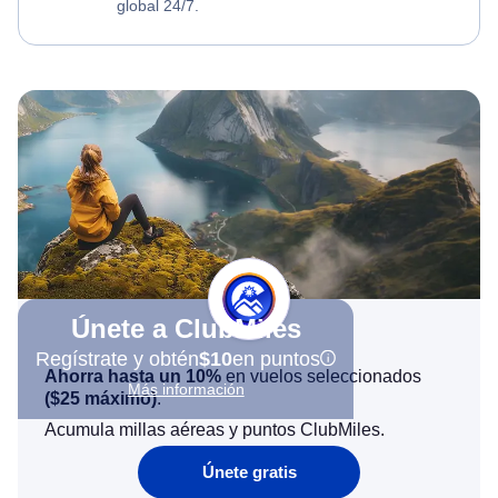
global 24/7.
Únete a ClubMiles
Regístrate y obtén
$10
en puntos
Ahorra hasta un 10%
en vuelos seleccionados
Más información
(
$25
máximo)
.
Acumula millas aéreas y puntos ClubMiles.
Únete gratis