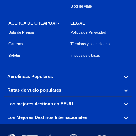
Blog de viaje
ACERCA DE CHEAPOAIR
LEGAL
Sala de Prensa
Política de Privacidad
Carreras
Términos y condiciones
Boletín
Impuestos y tasas
Aerolíneas Populares
Rutas de vuelo populares
Explora nuestras opciones de tarifas aéreas baratas por
aerolínea, con más de 500 opciones para elegir.
Los mejores destinos en EEUU
Reserva una de nuestras rutas de vuelo más populares
Aeromexico
Air Canada
con tres sencillos clics.
Los Mejores Destinos Internacionales
Air France
Encuentra boletos de avión baratos a destinos
Alaska Airlines
populares de los EEUU de costa a costa.
Atlanta a Ft Lauderdale
Chicago a Las Vegas
American Airlines
China Eastern Airlines
Consigue vuelos baratos a destinos globales en Europa,