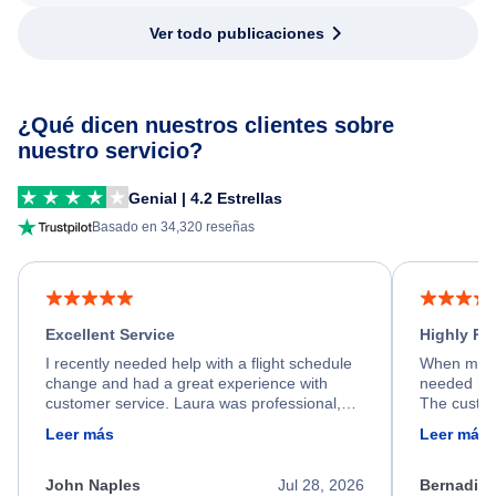
Ver todo publicaciones
¿Qué dicen nuestros clientes sobre
nuestro servicio?
Genial | 4.2 Estrellas
Basado en 34,320 reseñas
Excellent Service
Highly R
I recently needed help with a flight schedule
When my fl
change and had a great experience with
needed hel
customer service. Laura was professional,
The custom
friendly, and very helpful throughout the
calm, prof
Leer más
Leer más
process. She quickly found a solution and
throughout
kept me informed of the next steps. I truly
alternative
appreciate her excellent service.
necessary f
John Naples
Jul 28, 2026
Bernadine