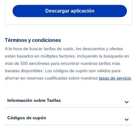
Flights from Nueva York to Atenas
Descargar aplicación
Flights from Nueva York to Mumbai
Flights from Shanghai to Nueva York
Términos y condiciones
A la hora de buscar tarifas de vuelo, los descuentos y ofertas
Flights from Delhi to Nueva York
están basados en múltiples factores, incluyendo la búsqueda en
más de 500 aerolíneas para encontrar nuestras tarifas más
Flights from Chicago to Delhi
baratas disponibles. Los códigos de cupón son válidos para
ahorrar en reservas cualificadas sobre nuestras
tasas de servicio
.
Flights from Nueva York to Hong Kong
Información sobre Tarifas
Flights from Nueva York to Seúl
Códigos de cupón
Flights from Nueva York to Barcelona