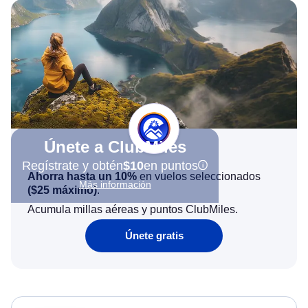
Únete a ClubMiles
Regístrate y obtén
$10
en puntos
Ahorra hasta un 10%
en vuelos seleccionados
Más información
(
$25
máximo)
.
Acumula millas aéreas y puntos ClubMiles.
Únete gratis