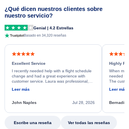
¿Qué dicen nuestros clientes sobre
nuestro servicio?
Genial | 4.2 Estrellas
Basado en 34,320 reseñas
Excellent Service
Highly R
I recently needed help with a flight schedule
When my fl
change and had a great experience with
needed hel
customer service. Laura was professional,
The custom
friendly, and very helpful throughout the
calm, prof
Leer más
Leer más
process. She quickly found a solution and
throughout
kept me informed of the next steps. I truly
alternative
appreciate her excellent service.
necessary f
John Naples
Jul 28, 2026
Bernadine
excellent s
my issue.
Escribe una reseña
Ver todas las reseñas