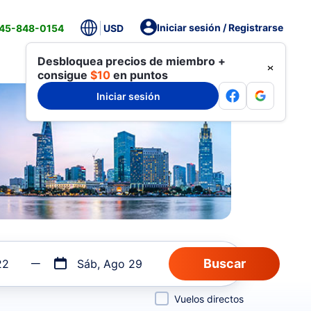
Iniciar sesión / Registrarse
845-848-0154
USD
Desbloquea precios de miembro +
consigue
$10
en puntos
Iniciar sesión
22
Sáb, Ago 29
Vuelos directos