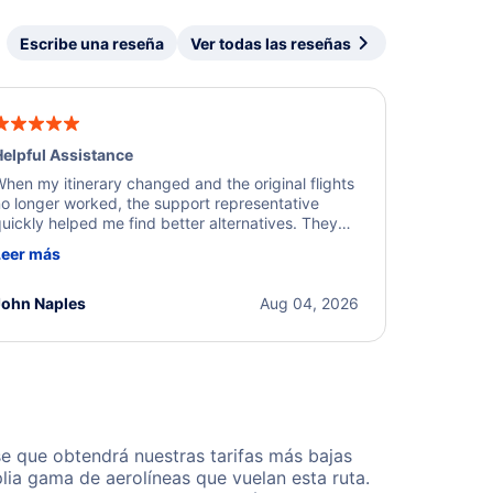
Escribe una reseña
Ver todas las reseñas
elpful Assistance
hen my itinerary changed and the original flights
o longer worked, the support representative
uickly helped me find better alternatives. They
ere professional, courteous, and went above and
Leer más
eyond to resolve the issue. I'm grateful for the
xcellent assistance and smooth experience.
John Naples
Aug 04, 2026
e que obtendrá nuestras tarifas más bajas
lia gama de aerolíneas que vuelan esta ruta.