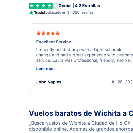
Genial | 4.2 Estrellas
Basado en 34,320 reseñas
Excellent Service
I recently needed help with a flight schedule
change and had a great experience with custome
service. Laura was professional, friendly, and ver
helpful throughout the process. She quickly foun
Leer más
a solution and kept me informed of the next steps
I truly appreciate her excellent service.
John Naples
Jul 28, 20
Vuelos baratos de Wichita a 
¿Busca vuelos de Wichita a Ciudad de Ho Chi 
disponible online. Además de grandes ahorros 