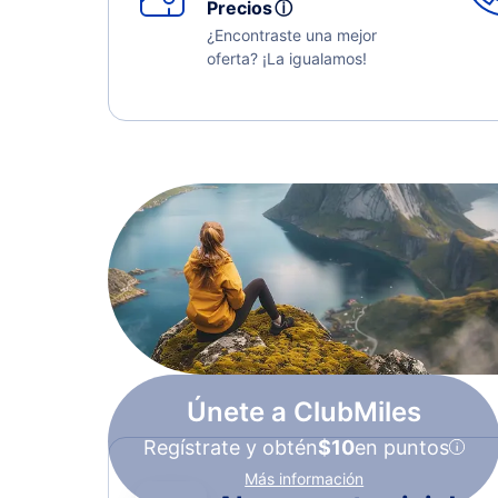
Precios
ⓘ
¿Encontraste una mejor
oferta? ¡La igualamos!
Únete a ClubMiles
Regístrate y obtén
$10
en puntos
Más información