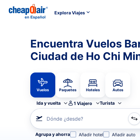
Explora Viajes
Encuentra Vuelos Ba
Ciudad de Ho Chi Min
Vuelos
Paquetes
Hoteles
Autos
Ida y vuelta
Turista
1
Viajero
Dónde ¿desde?
Refina tu búsqueda por aerolínea, por ciudad o aerop
Agrupa y ahorra
Añadir hotel
Añadir auto