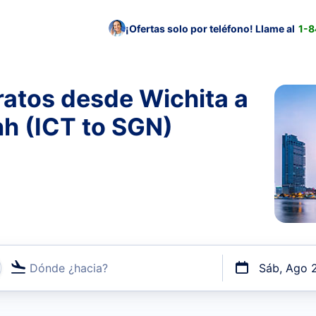
¡Ofertas solo por teléfono! Llame al
1-
ratos desde Wichita a
h (ICT to SGN)
Dónde ¿hacia?
Sáb, Ago 
uerto o por vuelos directos