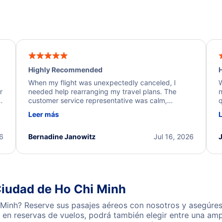
Highly Recommended
H
When my flight was unexpectedly canceled, I
W
r
needed help rearranging my travel plans. The
n
y
customer service representative was calm,
q
d
professional, and extremely helpful throughout the
w
Leer más
.
process. They quickly found alternative flight
b
options and assisted with the necessary follow-up.
e
I truly appreciate the excellent support and
26
Bernadine Janowitz
Jul 16, 2026
dedication to resolving my issue.
Ciudad de Ho Chi Minh
Minh? Reserve sus pasajes aéreos con nosotros y asegúres
en reservas de vuelos, podrá también elegir entre una amp