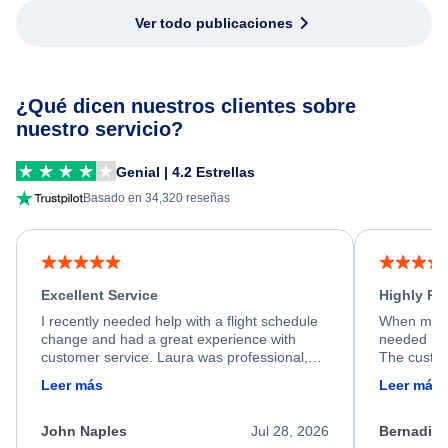
Ver todo publicaciones
¿Qué dicen nuestros clientes sobre
nuestro servicio?
Genial | 4.2 Estrellas
Basado en 34,320 reseñas
Excellent Service
Highly R
I recently needed help with a flight schedule
When my fl
change and had a great experience with
needed hel
customer service. Laura was professional,
The custom
friendly, and very helpful throughout the
calm, prof
Leer más
Leer más
process. She quickly found a solution and
throughout
kept me informed of the next steps. I truly
alternative
appreciate her excellent service.
necessary f
John Naples
Jul 28, 2026
Bernadine
excellent s