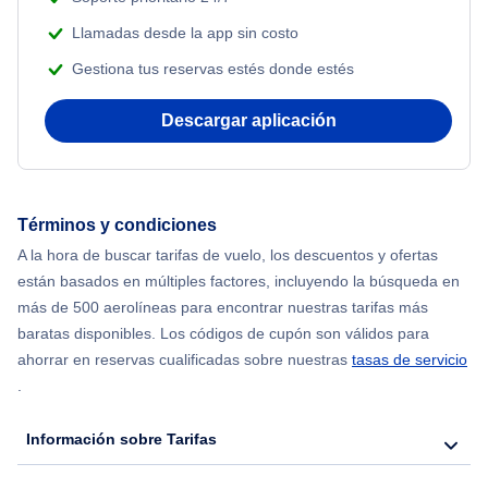
Adventure Vacations
Llamadas desde la app sin costo
Flights from Nueva York to Singapur
Gestiona tus reservas estés donde estés
Beach Vacations
Flights from Nueva York to Atenas
Descargar aplicación
Flights from Nueva York to Mumbai
Flights from Shanghai to Nueva York
Términos y condiciones
A la hora de buscar tarifas de vuelo, los descuentos y ofertas
Flights from Delhi to Nueva York
están basados en múltiples factores, incluyendo la búsqueda en
más de 500 aerolíneas para encontrar nuestras tarifas más
Flights from Chicago to Delhi
baratas disponibles. Los códigos de cupón son válidos para
ahorrar en reservas cualificadas sobre nuestras
tasas de servicio
.
Flights from Nueva York to Seúl
Información sobre Tarifas
Flights from Nueva York to Hong Kong