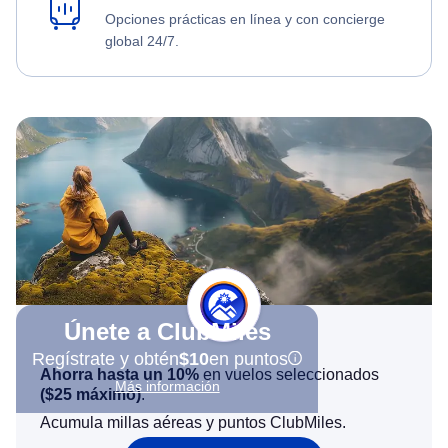
Opciones prácticas en línea y con concierge
global 24/7.
Únete a ClubMiles
Regístrate y obtén
$10
en puntos
Ahorra hasta un 10%
en vuelos seleccionados
Más información
(
$25
máximo)
.
Acumula millas aéreas y puntos ClubMiles.