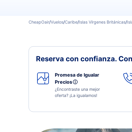
CheapOair
/
Vuelos
/
Caribe
/
Islas Vírgenes Británicas
/
Is
Reserva con confianza.
Con
Promesa de Igualar
Precios
ⓘ
¿Encontraste una mejor
oferta? ¡La igualamos!