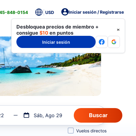
Iniciar sesión / Registrarse
845-848-0154
USD
Desbloquea precios de miembro +
consigue
$10
en puntos
Iniciar sesión
22
Sáb, Ago 29
Vuelos directos