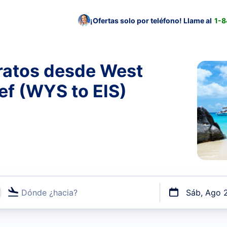
¡Ofertas solo por teléfono! Llame al
1-
ratos desde West
ef (WYS to EIS)
Dónde ¿hacia?
Sáb, Ago 
uerto o por vuelos directos