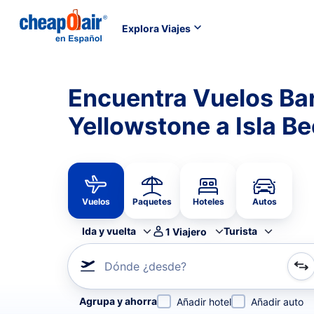
Explora Viajes
Encuentra Vuelos Ba
Yellowstone a Isla Be
Vuelos
Paquetes
Hoteles
Autos
Ida y vuelta
Turista
1
Viajero
Dónde ¿desde?
Refina tu búsqueda por aerolínea, por ciudad o aerop
Agrupa y ahorra
Añadir hotel
Añadir auto