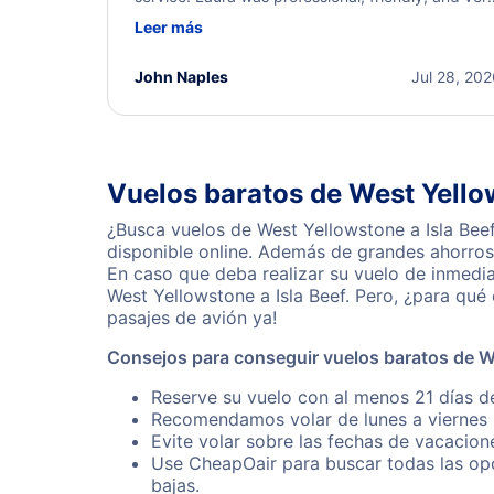
helpful throughout the process. She quickly foun
Leer más
a solution and kept me informed of the next steps
I truly appreciate her excellent service.
John Naples
Jul 28, 20
Vuelos baratos de West Yellow
¿Busca vuelos de West Yellowstone a Isla Bee
disponible online. Además de grandes ahorros 
En caso que deba realizar su vuelo de inmedi
West Yellowstone a Isla Beef. Pero, ¿para qu
pasajes de avión ya!
Consejos para conseguir vuelos baratos de We
Reserve su vuelo con al menos 21 días de
Recomendamos volar de lunes a viernes p
Evite volar sobre las fechas de vacacion
Use CheapOair para buscar todas las opc
bajas.