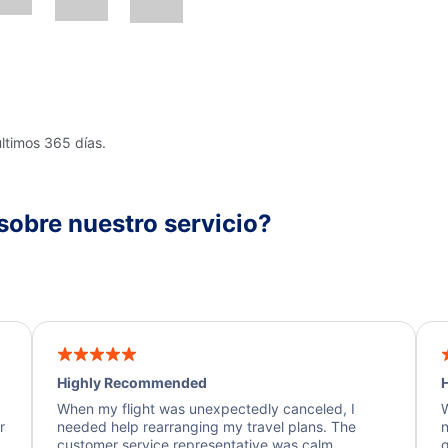
últimos 365 días.
sobre nuestro servicio?
Highly Recommended
H
When my flight was unexpectedly canceled, I
W
r
needed help rearranging my travel plans. The
n
y
customer service representative was calm,
q