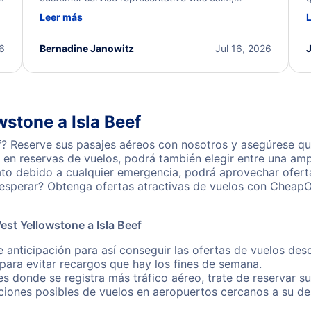
d
professional, and extremely helpful throughout the
w
Leer más
.
process. They quickly found alternative flight
b
options and assisted with the necessary follow-up.
e
I truly appreciate the excellent support and
26
Bernadine Janowitz
Jul 16, 2026
dedication to resolving my issue.
stone a Isla Beef
f? Reserve sus pasajes aéreos con nosotros y asegúrese qu
en reservas de vuelos, podrá también elegir entre una amp
ato debido a cualquier emergencia, podrá aprovechar ofert
é esperar? Obtenga ofertas atractivas de vuelos con Cheap
st Yellowstone a Isla Beef
 anticipación para así conseguir las ofertas de vuelos des
ara evitar recargos que hay los fines de semana.
es donde se registra más tráfico aéreo, trate de reservar s
iones posibles de vuelos en aeropuertos cercanos a su des