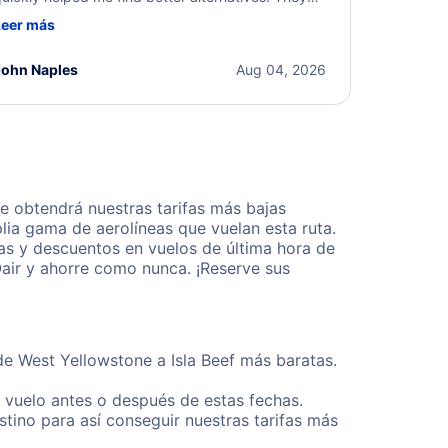
ere professional, courteous, and went above and
Leer más
eyond to resolve the issue. I'm grateful for the
xcellent assistance and smooth experience.
John Naples
Aug 04, 2026
e obtendrá nuestras tarifas más bajas
lia gama de aerolíneas que vuelan esta ruta.
as y descuentos en vuelos de última hora de
Oair y ahorre como nunca. ¡Reserve sus
de West Yellowstone a Isla Beef más baratas.
u vuelo antes o después de estas fechas.
tino para así conseguir nuestras tarifas más