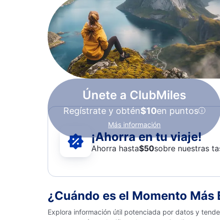
Únete a ClubMiles
Regístrate y obtén
$10
en puntos
Más información
¡Ahorra en tu viaje!
Ahorra hasta
$
50
sobre nuestras ta
¿Cuándo es el Momento Más Ba
Explora información útil potenciada por datos y tend