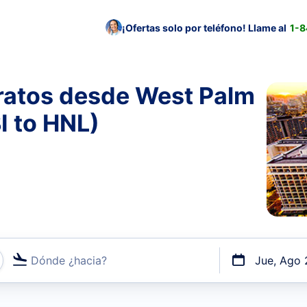
¡Ofertas solo por teléfono! Llame al
1-
ratos desde West Palm
I to HNL)
Dónde ¿hacia?
Jue, Ago 
uerto o por vuelos directos