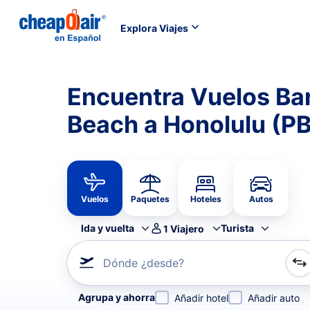
Explora Viajes
Encuentra Vuelos Ba
Beach a Honolulu (PB
Vuelos
Paquetes
Hoteles
Autos
Ida y vuelta
Turista
1
Viajero
Dónde ¿desde?
Refina tu búsqueda por aerolínea, por ciudad o aerop
Agrupa y ahorra
Añadir hotel
Añadir auto