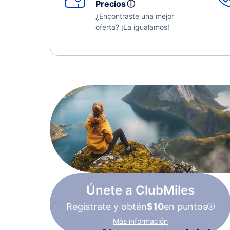
Precios
ⓘ
¿Encontraste una mejor
oferta? ¡La igualamos!
Únete a ClubMiles
Regístrate y obtén
$10
en puntos
Más información