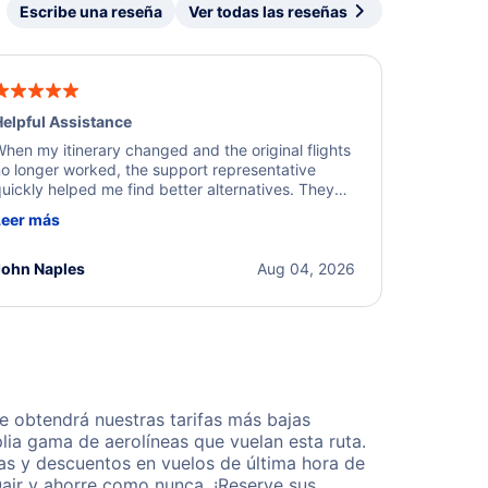
Escribe una reseña
Ver todas las reseñas
elpful Assistance
hen my itinerary changed and the original flights
o longer worked, the support representative
uickly helped me find better alternatives. They
ere professional, courteous, and went above and
Leer más
eyond to resolve the issue. I'm grateful for the
xcellent assistance and smooth experience.
John Naples
Aug 04, 2026
 obtendrá nuestras tarifas más bajas
lia gama de aerolíneas que vuelan esta ruta.
as y descuentos en vuelos de última hora de
air y ahorre como nunca. ¡Reserve sus