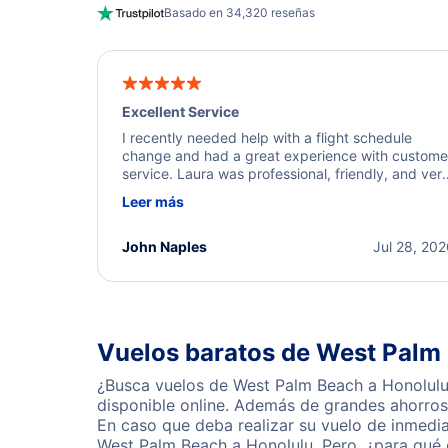
Basado en 34,320 reseñas
Excellent Service
I recently needed help with a flight schedule
change and had a great experience with custome
service. Laura was professional, friendly, and ver
helpful throughout the process. She quickly foun
Leer más
a solution and kept me informed of the next steps
I truly appreciate her excellent service.
John Naples
Jul 28, 20
Vuelos baratos de West Palm
¿Busca vuelos de West Palm Beach a Honolulu?
disponible online. Además de grandes ahorros 
En caso que deba realizar su vuelo de inmedi
West Palm Beach a Honolulu. Pero, ¿para qué 