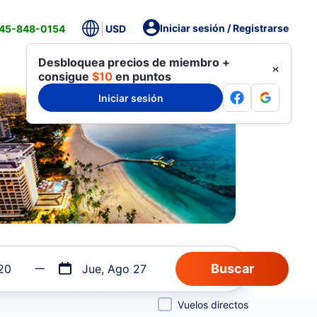
Iniciar sesión / Registrarse
845-848-0154
USD
Desbloquea precios de miembro +
consigue
$10
en puntos
Iniciar sesión
20
Jue, Ago 27
Vuelos directos