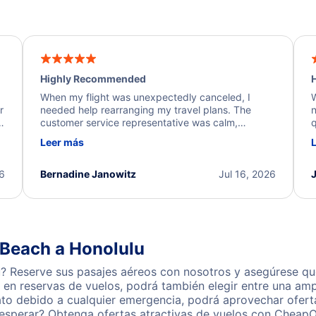
Highly Recommended
H
When my flight was unexpectedly canceled, I
W
r
needed help rearranging my travel plans. The
n
y
customer service representative was calm,
q
d
professional, and extremely helpful throughout the
w
Leer más
.
process. They quickly found alternative flight
b
options and assisted with the necessary follow-up.
e
I truly appreciate the excellent support and
26
Bernadine Janowitz
Jul 16, 2026
dedication to resolving my issue.
 Beach a Honolulu
 Reserve sus pasajes aéreos con nosotros y asegúrese que
en reservas de vuelos, podrá también elegir entre una amp
ato debido a cualquier emergencia, podrá aprovechar ofert
esperar? Obtenga ofertas atractivas de vuelos con CheapO