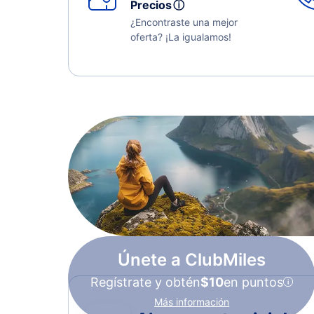
Precios
ⓘ
¿Encontraste una mejor
oferta? ¡La igualamos!
Únete a ClubMiles
Regístrate y obtén
$10
en puntos
Más información