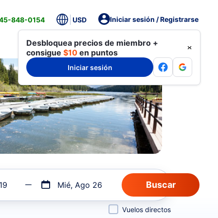
Iniciar sesión / Registrarse
845-848-0154
USD
Desbloquea precios de miembro +
consigue
$10
en puntos
Iniciar sesión
19
Mié, Ago 26
Vuelos directos