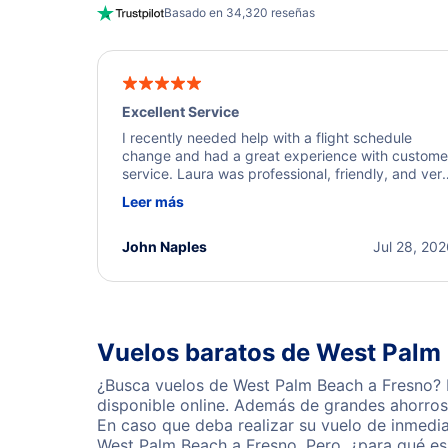
Basado en 34,320 reseñas
Excellent Service
I recently needed help with a flight schedule
change and had a great experience with custome
service. Laura was professional, friendly, and ver
helpful throughout the process. She quickly foun
Leer más
a solution and kept me informed of the next steps
I truly appreciate her excellent service.
John Naples
Jul 28, 20
Vuelos baratos de West Palm
¿Busca vuelos de West Palm Beach a Fresno? R
disponible online. Además de grandes ahorros 
En caso que deba realizar su vuelo de inmedi
West Palm Beach a Fresno. Pero, ¿para qué es