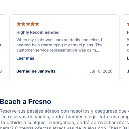
Highly Recommended
H
When my flight was unexpectedly canceled, I
W
r
needed help rearranging my travel plans. The
n
y
customer service representative was calm,
q
d
professional, and extremely helpful throughout the
w
Leer más
.
process. They quickly found alternative flight
b
options and assisted with the necessary follow-up.
e
I truly appreciate the excellent support and
26
Bernadine Janowitz
Jul 16, 2026
dedication to resolving my issue.
 Beach a Fresno
eserve sus pasajes aéreos con nosotros y asegúrese que o
en reservas de vuelos, podrá también elegir entre una amp
ato debido a cualquier emergencia, podrá aprovechar ofert
perar? Obtenga ofertas atractivas de vuelos con CheapOai