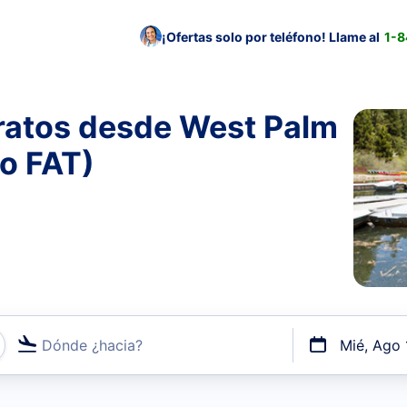
¡Ofertas solo por teléfono! Llame al
1-
ratos desde West Palm
to FAT)
Dónde ¿hacia?
Mié, Ago 
uerto o por vuelos directos