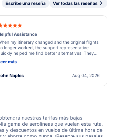
Escribe una reseña
Ver todas las reseñas
elpful Assistance
hen my itinerary changed and the original flights
o longer worked, the support representative
uickly helped me find better alternatives. They
ere professional, courteous, and went above and
Leer más
eyond to resolve the issue. I'm grateful for the
xcellent assistance and smooth experience.
John Naples
Aug 04, 2026
btendrá nuestras tarifas más bajas
lia gama de aerolíneas que vuelan esta ruta.
as y descuentos en vuelos de última hora de
r y ahorre como nunca. ¡Reserve sus pasajes