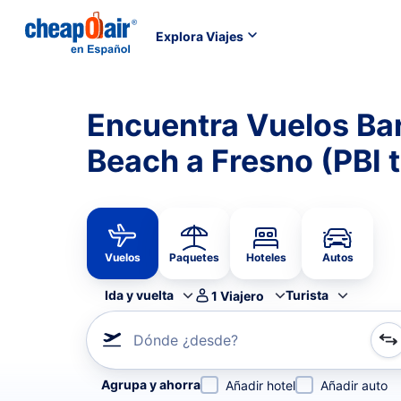
Explora Viajes
Encuentra Vuelos Ba
Beach a Fresno (PBI 
Vuelos
Paquetes
Hoteles
Autos
Ida y vuelta
Turista
1
Viajero
Dónde ¿desde?
Refina tu búsqueda por aerolínea, por ciudad o aerop
Agrupa y ahorra
Añadir hotel
Añadir auto