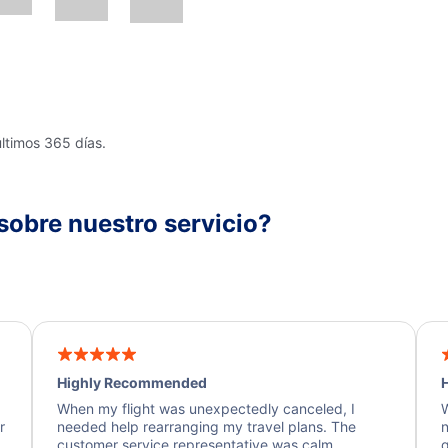
últimos 365 días.
sobre nuestro servicio?
Highly Recommended
H
When my flight was unexpectedly canceled, I
W
r
needed help rearranging my travel plans. The
n
y
customer service representative was calm,
q