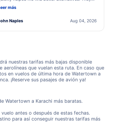
ere professional, courteous, and went above and
Leer más
eyond to resolve the issue. I'm grateful for the
xcellent assistance and smooth experience.
John Naples
Aug 04, 2026
rá nuestras tarifas más bajas disponible
 aerolíneas que vuelan esta ruta. En caso que
tos en vuelos de última hora de Watertown a
ca. ¡Reserve sus pasajes de avión ya!
sde Watertown a Karachi más baratas.
u vuelo antes o después de estas fechas.
tino para así conseguir nuestras tarifas más