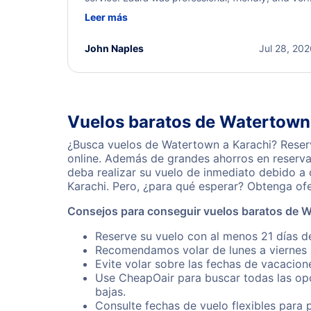
helpful throughout the process. She quickly foun
Leer más
a solution and kept me informed of the next steps
I truly appreciate her excellent service.
John Naples
Jul 28, 20
Vuelos baratos de Watertown
¿Busca vuelos de Watertown a Karachi? Reserv
online. Además de grandes ahorros en reserva
deba realizar su vuelo de inmediato debido a
Karachi. Pero, ¿para qué esperar? Obtenga of
Consejos para conseguir vuelos baratos de W
Reserve su vuelo con al menos 21 días d
Recomendamos volar de lunes a viernes p
Evite volar sobre las fechas de vacacion
Use CheapOair para buscar todas las opc
bajas.
Consulte fechas de vuelo flexibles para 