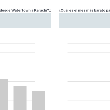
r desde Watertown a Karachi?
‡
¿Cuál es el mes más barato p