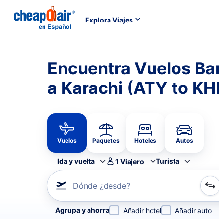
Explora Viajes
Encuentra Vuelos Ba
a Karachi (ATY to KH
Vuelos
Paquetes
Hoteles
Autos
Ida y vuelta
Turista
1
Viajero
Dónde ¿desde?
Refina tu búsqueda por aerolínea, por ciudad o aerop
Agrupa y ahorra
Añadir hotel
Añadir auto