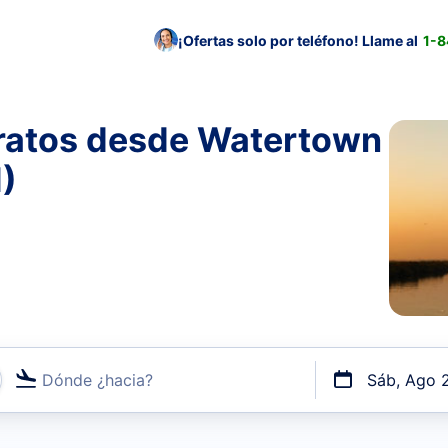
¡Ofertas solo por teléfono! Llame al
1-
ratos desde Watertown
I)
Dónde ¿hacia?
Sáb, Ago 
uerto o por vuelos directos