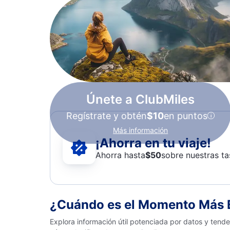
Únete a ClubMiles
Regístrate y obtén
$10
en puntos
Más información
¡Ahorra en tu viaje!
Ahorra hasta
$
50
sobre nuestras ta
¿Cuándo es el Momento Más B
Explora información útil potenciada por datos y tend