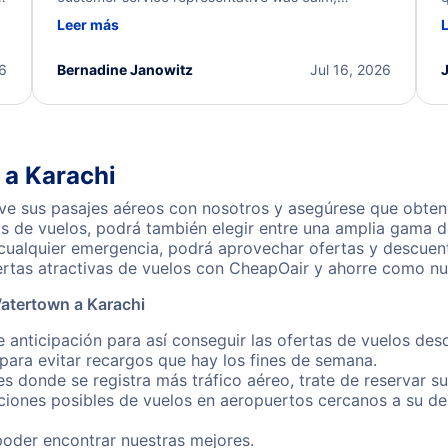
d
professional, and extremely helpful throughout the
w
Leer más
.
process. They quickly found alternative flight
b
options and assisted with the necessary follow-up.
e
I truly appreciate the excellent support and
26
Bernadine Janowitz
Jul 16, 2026
dedication to resolving my issue.
 a Karachi
e sus pasajes aéreos con nosotros y asegúrese que obtend
s de vuelos, podrá también elegir entre una amplia gama de
 cualquier emergencia, podrá aprovechar ofertas y descuen
ertas atractivas de vuelos con CheapOair y ahorre como nun
atertown a Karachi
e anticipación para así conseguir las ofertas de vuelos de
ara evitar recargos que hay los fines de semana.
es donde se registra más tráfico aéreo, trate de reservar s
iones posibles de vuelos en aeropuertos cercanos a su des
poder encontrar nuestras mejores.