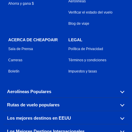
Aerolíneas
Ahorra y gana $
Verificar el estado del vuelo
Blog de viaje
ACERCA DE CHEAPOAIR
LEGAL
Sala de Prensa
Política de Privacidad
Carreras
Términos y condiciones
Boletín
Impuestos y tasas
Aerolíneas Populares
Rutas de vuelo populares
Explora nuestras opciones de tarifas aéreas baratas por
aerolínea, con más de 500 opciones para elegir.
Los mejores destinos en EEUU
Reserva una de nuestras rutas de vuelo más populares
Aeromexico
Air Canada
con tres sencillos clics.
Los Mejores Destinos Internacionales