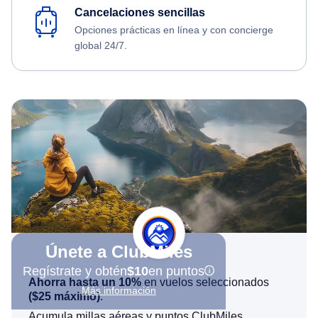
Cancelaciones sencillas
Opciones prácticas en línea y con concierge
global 24/7.
Únete a ClubMiles
Regístrate y obtén
$10
en puntos
Ahorra hasta un 10%
en vuelos seleccionados
Más información
(
$25
máximo)
.
Acumula millas aéreas y puntos ClubMiles.