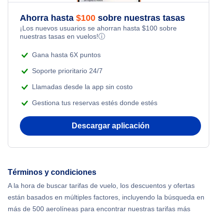
Flights from Nueva York to Tel Aviv
Flights Under $199
Ahorra hasta
$
100
sobre nuestras tasas
Adventure Vacations
¡Los nuevos usuarios se ahorran hasta
$
100
sobre
Flights from Nueva York to Estanbul
nuestras tasas en vuelos!
ⓘ
Beach Vacations
Flights from Nueva York to Singapur
Gana hasta 6X puntos
Soporte prioritario 24/7
Flights from Nueva York to Atenas
Llamadas desde la app sin costo
Gestiona tus reservas estés donde estés
Flights from Nueva York to Mumbai
Descargar aplicación
Flights from Shanghai to Nueva York
Flights from Delhi to Nueva York
Términos y condiciones
Flights from Chicago to Delhi
A la hora de buscar tarifas de vuelo, los descuentos y ofertas
están basados en múltiples factores, incluyendo la búsqueda en
Flights from Nueva York to Seúl
más de 500 aerolíneas para encontrar nuestras tarifas más