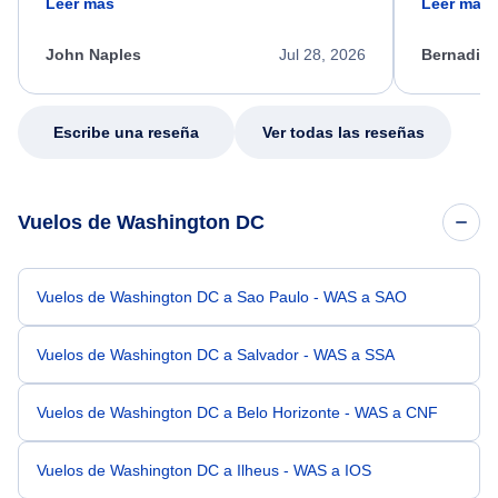
Leer más
Leer más
process. She quickly found a solution and
throughout
kept me informed of the next steps. I truly
alternative
appreciate her excellent service.
necessary f
John Naples
Jul 28, 2026
Bernadine
excellent s
my issue.
Escribe una reseña
Ver todas las reseñas
Vuelos de Washington DC
Vuelos de Washington DC a Sao Paulo - WAS a SAO
Vuelos de Washington DC a Salvador - WAS a SSA
Vuelos de Washington DC a Belo Horizonte - WAS a CNF
Vuelos de Washington DC a Ilheus - WAS a IOS