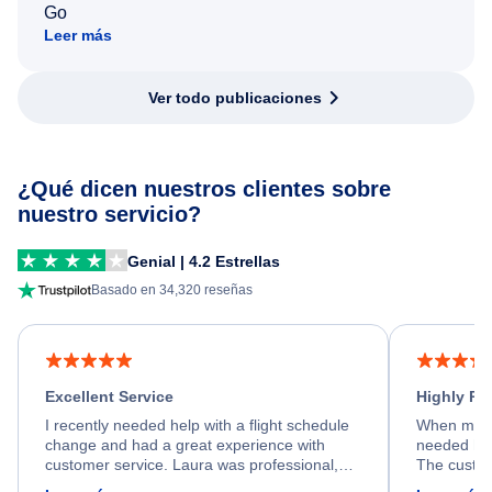
Go
Leer más
Ver todo publicaciones
¿Qué dicen nuestros clientes sobre
nuestro servicio?
Genial | 4.2 Estrellas
Basado en 34,320 reseñas
Excellent Service
Highly R
I recently needed help with a flight schedule
When my fl
change and had a great experience with
needed hel
customer service. Laura was professional,
The custom
friendly, and very helpful throughout the
calm, prof