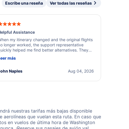
Escribe una reseña
Ver todas las reseñas
elpful Assistance
hen my itinerary changed and the original flights
o longer worked, the support representative
uickly helped me find better alternatives. They
ere professional, courteous, and went above and
Leer más
eyond to resolve the issue. I'm grateful for the
xcellent assistance and smooth experience.
John Naples
Aug 04, 2026
drá nuestras tarifas más bajas disponible
 aerolíneas que vuelan esta ruta. En caso que
tos en vuelos de última hora de Washington
nunca. ¡Reserve sus pasajes de avión ya!