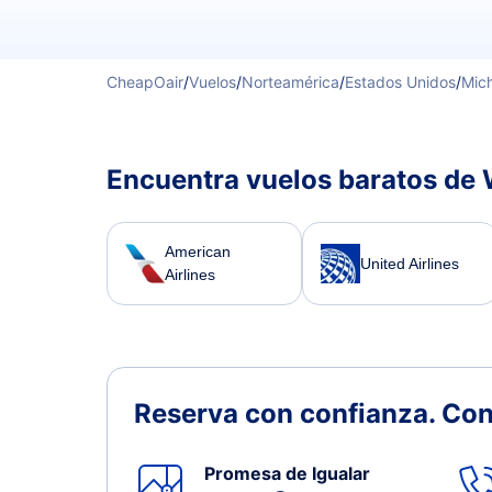
CheapOair
/
Vuelos
/
Norteamérica
/
Estados Unidos
/
Mic
Encuentra vuelos baratos de 
American
United Airlines
Airlines
Reserva con confianza.
Con
Promesa de Igualar