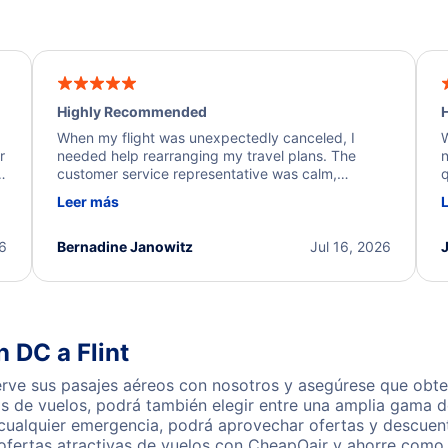
Highly Recommended
H
When my flight was unexpectedly canceled, I
W
r
needed help rearranging my travel plans. The
n
y
customer service representative was calm,
q
d
professional, and extremely helpful throughout the
w
Leer más
.
process. They quickly found alternative flight
b
options and assisted with the necessary follow-up.
e
I truly appreciate the excellent support and
26
Bernadine Janowitz
Jul 16, 2026
dedication to resolving my issue.
 DC a Flint
rve sus pasajes aéreos con nosotros y asegúrese que obten
s de vuelos, podrá también elegir entre una amplia gama de
 cualquier emergencia, podrá aprovechar ofertas y descuen
ofertas atractivas de vuelos con CheapOair y ahorre como 