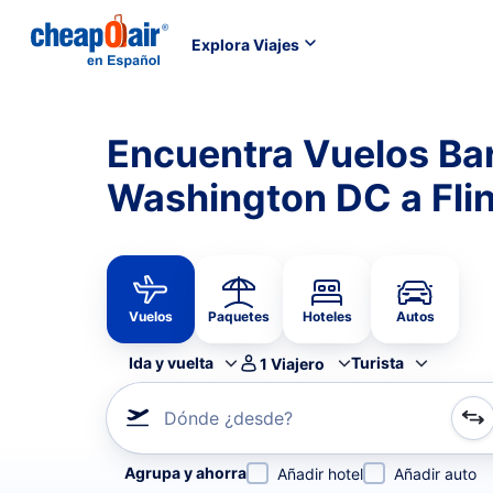
Explora Viajes
Encuentra Vuelos Ba
Washington DC a Fli
Vuelos
Paquetes
Hoteles
Autos
Ida y vuelta
Turista
1
Viajero
Dónde ¿desde?
Refina tu búsqueda por aerolínea, por ciudad o aerop
Agrupa y ahorra
Añadir hotel
Añadir auto