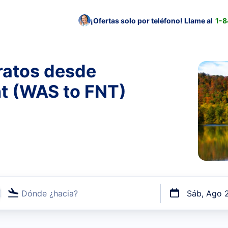
¡Ofertas solo por teléfono! Llame al
1-
ratos desde
nt (WAS to FNT)
Dónde ¿hacia?
Sáb, Ago 
uerto o por vuelos directos