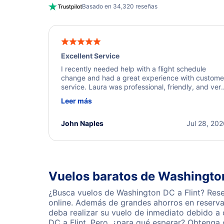
Basado en 34,320 reseñas
Excellent Service
I recently needed help with a flight schedule
change and had a great experience with custome
service. Laura was professional, friendly, and ver
helpful throughout the process. She quickly foun
Leer más
a solution and kept me informed of the next steps
I truly appreciate her excellent service.
John Naples
Jul 28, 20
Vuelos baratos de Washington
¿Busca vuelos de Washington DC a Flint? Rese
online. Además de grandes ahorros en reserva
deba realizar su vuelo de inmediato debido a
DC a Flint. Pero, ¿para qué esperar? Obtenga 