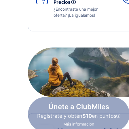
Precios
ⓘ
¿Encontraste una mejor
oferta? ¡La igualamos!
Únete a ClubMiles
Regístrate y obtén
$10
en puntos
Más información