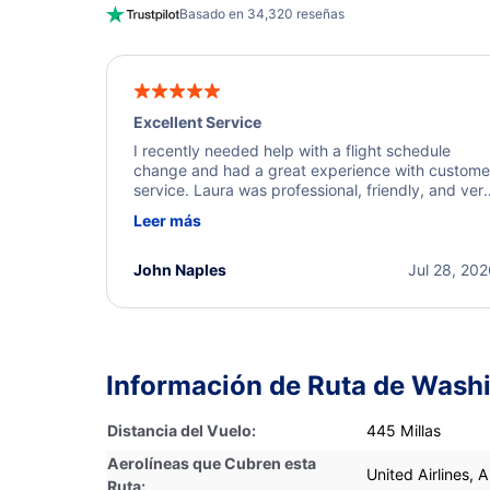
Basado en 34,320 reseñas
Excellent Service
I recently needed help with a flight schedule
change and had a great experience with custome
service. Laura was professional, friendly, and ver
helpful throughout the process. She quickly foun
Leer más
a solution and kept me informed of the next steps
I truly appreciate her excellent service.
John Naples
Jul 28, 20
Información de Ruta de Washi
Distancia del Vuelo:
445 Millas
Aerolíneas que Cubren esta
United Airlines, 
Ruta: