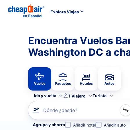
Explora Viajes
Encuentra Vuelos Ba
Washington DC a cha
Vuelos
Paquetes
Hoteles
Autos
Ida y vuelta
Turista
1
Viajero
Dónde ¿desde?
Refina tu búsqueda por aerolínea, por ciudad o aerop
Agrupa y ahorra
Añadir hotel
Añadir auto