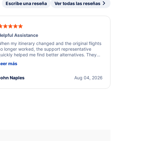
Escribe una reseña
Ver todas las reseñas
elpful Assistance
hen my itinerary changed and the original flights
o longer worked, the support representative
uickly helped me find better alternatives. They
ere professional, courteous, and went above and
Leer más
eyond to resolve the issue. I'm grateful for the
xcellent assistance and smooth experience.
John Naples
Aug 04, 2026