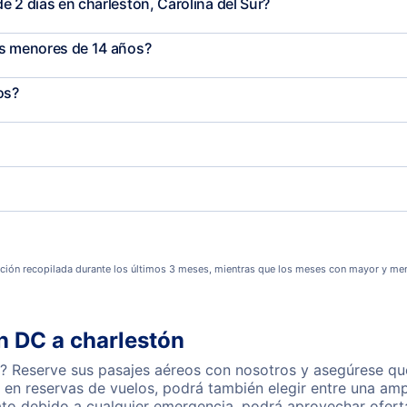
 2 días en charlestón, Carolina del Sur?
os menores de 14 años?
os?
ción recopilada durante los últimos 3 meses, mientras que los meses con mayor y men
n DC a charlestón
 Reserve sus pasajes aéreos con nosotros y asegúrese que
en reservas de vuelos, podrá también elegir entre una amp
ato debido a cualquier emergencia, podrá aprovechar ofert