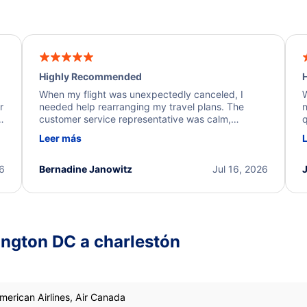
Highly Recommended
H
When my flight was unexpectedly canceled, I
W
r
needed help rearranging my travel plans. The
n
y
customer service representative was calm,
q
d
professional, and extremely helpful throughout the
w
Leer más
.
process. They quickly found alternative flight
b
options and assisted with the necessary follow-up.
e
I truly appreciate the excellent support and
26
Bernadine Janowitz
Jul 16, 2026
dedication to resolving my issue.
ngton DC a charlestón
American Airlines, Air Canada