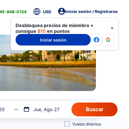
Iniciar sesión / Registrarse
845-848-0154
USD
20
Jue, Ago 27
Vuelos directos