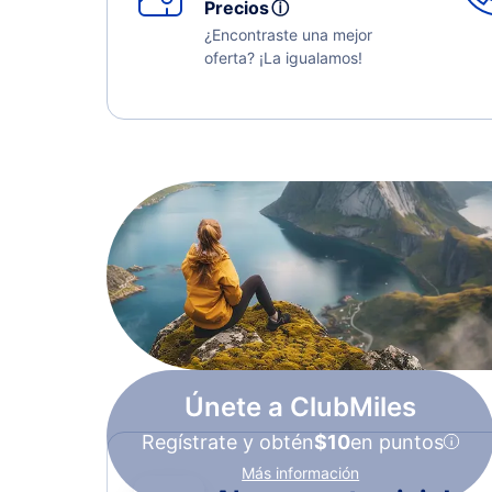
Precios
ⓘ
¿Encontraste una mejor
oferta? ¡La igualamos!
Únete a ClubMiles
Regístrate y obtén
$10
en puntos
Más información