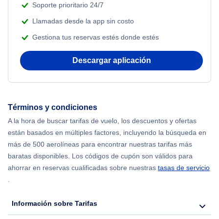
Adventure Vacations
Soporte prioritario 24/7
Flights from Nueva York to Atenas
Llamadas desde la app sin costo
Beach Vacations
Gestiona tus reservas estés donde estés
Flights from Nueva York to Mumbai
Descargar aplicación
Flights from Shanghai to Nueva York
Flights from Delhi to Nueva York
Términos y condiciones
Flights from Chicago to Delhi
A la hora de buscar tarifas de vuelo, los descuentos y ofertas
están basados en múltiples factores, incluyendo la búsqueda en
Flights from Nueva York to Hong Kong
más de 500 aerolíneas para encontrar nuestras tarifas más
baratas disponibles. Los códigos de cupón son válidos para
Flights from Nueva York to Seúl
ahorrar en reservas cualificadas sobre nuestras
tasas de servicio
.
Flights from Nueva York to Barcelona
Información sobre Tarifas