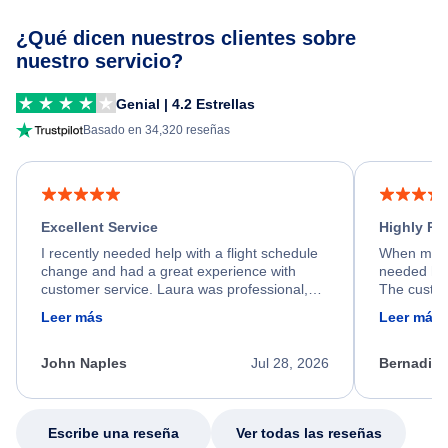
¿Qué dicen nuestros clientes sobre
nuestro servicio?
Genial | 4.2 Estrellas
Basado en 34,320 reseñas
Excellent Service
Highly R
I recently needed help with a flight schedule
When my fl
change and had a great experience with
needed hel
customer service. Laura was professional,
The custom
friendly, and very helpful throughout the
calm, prof
Leer más
Leer más
process. She quickly found a solution and
throughout
kept me informed of the next steps. I truly
alternative
appreciate her excellent service.
necessary f
John Naples
Jul 28, 2026
Bernadine
excellent s
my issue.
Escribe una reseña
Ver todas las reseñas