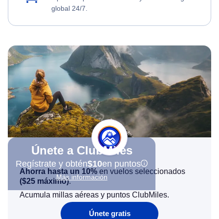
global 24/7.
Únete a ClubMiles
Regístrate y obtén
$10
en puntos
Ahorra hasta un 10%
en vuelos seleccionados
Más información
(
$25
máximo)
.
Acumula millas aéreas y puntos ClubMiles.
Únete gratis