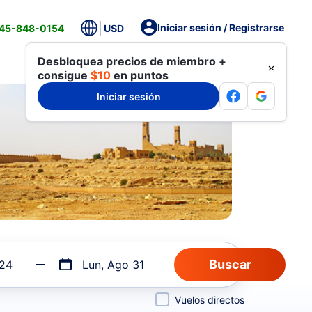
Iniciar sesión / Registrarse
845-848-0154
USD
Desbloquea precios de miembro +
consigue
$10
en puntos
Iniciar sesión
 24
Lun, Ago 31
Vuelos directos