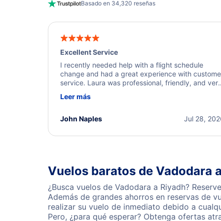
Basado en 34,320 reseñas
Excellent Service
I recently needed help with a flight schedule
change and had a great experience with custome
service. Laura was professional, friendly, and ver
helpful throughout the process. She quickly foun
Leer más
a solution and kept me informed of the next steps
I truly appreciate her excellent service.
John Naples
Jul 28, 20
Vuelos baratos de Vadodara 
¿Busca vuelos de Vadodara a Riyadh? Reserve 
Además de grandes ahorros en reservas de vue
realizar su vuelo de inmediato debido a cual
Pero, ¿para qué esperar? Obtenga ofertas atr