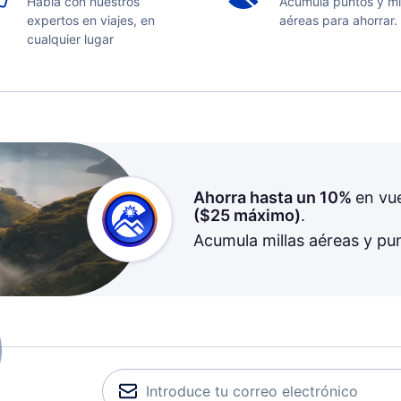
Habla con nuestros
Acumula puntos y mi
expertos en viajes, en
aéreas para ahorrar.
cualquier lugar
Ahorra hasta un 10%
en vu
(
$25
máximo)
.
Acumula millas aéreas y pu