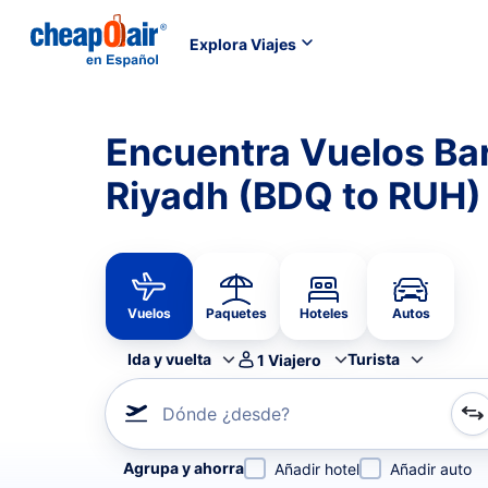
Explora Viajes
Encuentra Vuelos Ba
Riyadh (BDQ to RUH)
Vuelos
Paquetes
Hoteles
Autos
Ida y vuelta
Turista
1
Viajero
Dónde ¿desde?
Refina tu búsqueda por aerolínea, por ciudad o aerop
Agrupa y ahorra
Añadir hotel
Añadir auto