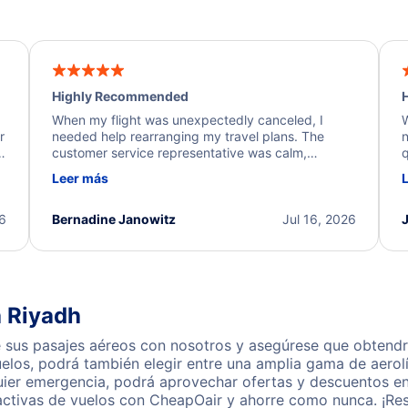
Highly Recommended
H
When my flight was unexpectedly canceled, I
W
r
needed help rearranging my travel plans. The
n
y
customer service representative was calm,
q
d
professional, and extremely helpful throughout the
w
Leer más
.
process. They quickly found alternative flight
b
options and assisted with the necessary follow-up.
e
I truly appreciate the excellent support and
26
Bernadine Janowitz
Jul 16, 2026
dedication to resolving my issue.
a Riyadh
sus pasajes aéreos con nosotros y asegúrese que obtendrá 
los, podrá también elegir entre una amplia gama de aerolí
quier emergencia, podrá aprovechar ofertas y descuentos e
activas de vuelos con CheapOair y ahorre como nunca. ¡Res