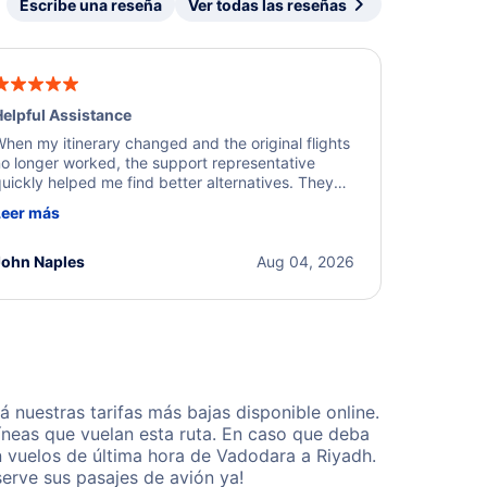
Escribe una reseña
Ver todas las reseñas
elpful Assistance
hen my itinerary changed and the original flights
o longer worked, the support representative
uickly helped me find better alternatives. They
ere professional, courteous, and went above and
Leer más
eyond to resolve the issue. I'm grateful for the
xcellent assistance and smooth experience.
John Naples
Aug 04, 2026
nuestras tarifas más bajas disponible online.
neas que vuelan esta ruta. En caso que deba
n vuelos de última hora de Vadodara a Riyadh.
erve sus pasajes de avión ya!