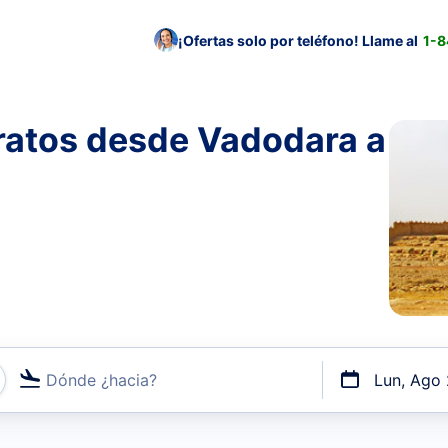
¡Ofertas solo por teléfono! Llame al
1-
ratos desde Vadodara a
Dónde ¿hacia?
Lun, Ago
uerto o por vuelos directos