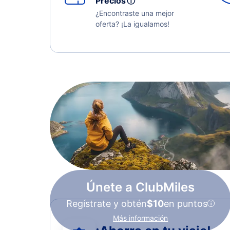
Precios
ⓘ
¿Encontraste una mejor
oferta? ¡La igualamos!
Únete a ClubMiles
Regístrate y obtén
$10
en puntos
Más información