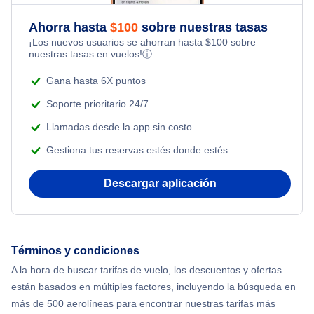
Flights Under $49
Honeymoon Vacations
Ahorra hasta
$
100
sobre nuestras tasas
Flights from Nueva York to Milán
¡Los nuevos usuarios se ahorran hasta
$
100
sobre
Flights Under $99
Romantic Vacations
nuestras tasas en vuelos!
ⓘ
Flights from Nueva York to Tel Aviv
Flights Under $199
Gana hasta 6X puntos
Adventure Vacations
Flights from Nueva York to Estanbul
Soporte prioritario 24/7
Beach Vacations
Llamadas desde la app sin costo
Flights from Nueva York to Singapur
Gestiona tus reservas estés donde estés
Flights from Nueva York to Atenas
Descargar aplicación
Flights from Nueva York to Mumbai
Flights from Shanghai to Nueva York
Términos y condiciones
A la hora de buscar tarifas de vuelo, los descuentos y ofertas
Flights from Delhi to Nueva York
están basados en múltiples factores, incluyendo la búsqueda en
más de 500 aerolíneas para encontrar nuestras tarifas más