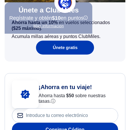
Únete a ClubMiles
Regístrate y obtén
$10
en puntos
Ahorra hasta un 10%
en vuelos seleccionados
Más información
(
$25
máximo)
.
Acumula millas aéreas y puntos ClubMiles.
Únete gratis
¡Ahorra en tu viaje!
Ahorra hasta
$
50
sobre nuestras
tasas.
ⓘ
Consigue Código