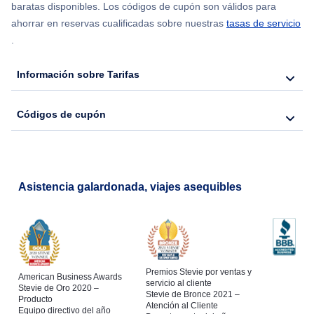
Flights from Chicago to Delhi
baratas disponibles. Los códigos de cupón son válidos para
ahorrar en reservas cualificadas sobre nuestras
tasas de servicio
.
Flights from Nueva York to Seúl
Información sobre Tarifas
Flights from Nueva York to Hong Kong
Códigos de cupón
Flights from Nueva York to Lisboa
Asistencia galardonada, viajes asequibles
Premios Stevie por ventas y
American Business Awards
servicio al cliente
Stevie de Oro 2020 –
Stevie de Bronce 2021 –
Producto
Atención al Cliente
Equipo directivo del año