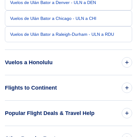
Vuelos de Ulán Bator a Denver - ULN a DEN
Vuelos de Ulán Bator a Chicago - ULN a CHI
Vuelos de Ulán Bator a Raleigh-Durham - ULN a RDU
Vuelos a Honolulu
Vuelos de Seúl Incheon a Honolulu - ICN a HNL
Flights to Continent
Vuelos de Seúl a Honolulu - SEL a HNL
Flights to Africa
Popular Flight Deals & Travel Help
Vuelos de Shanghai a Honolulu - SHA a HNL
Flights to Asia
Vuelos de Beijing a Honolulu - BJS a HNL
Domestic Flights