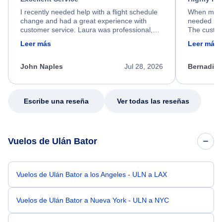
I recently needed help with a flight schedule
When my fl
change and had a great experience with
needed hel
customer service. Laura was professional,
The custom
friendly, and very helpful throughout the
calm, prof
Leer más
Leer más
process. She quickly found a solution and
throughout
kept me informed of the next steps. I truly
alternative
appreciate her excellent service.
necessary f
John Naples
Jul 28, 2026
Bernadine
excellent s
my issue.
Escribe una reseña
Ver todas las reseñas
Vuelos de Ulán Bator
Vuelos de Ulán Bator a los Angeles - ULN a LAX
Vuelos de Ulán Bator a Nueva York - ULN a NYC