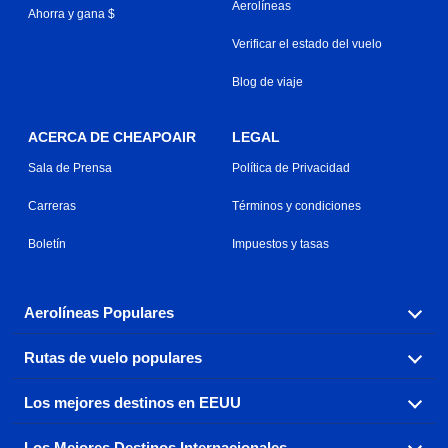
Aerolíneas
Ahorra y gana $
Verificar el estado del vuelo
Blog de viaje
ACERCA DE CHEAPOAIR
LEGAL
Sala de Prensa
Política de Privacidad
Carreras
Términos y condiciones
Boletín
Impuestos y tasas
Aerolíneas Populares
Rutas de vuelo populares
Explora nuestras opciones de tarifas aéreas baratas por
aerolínea, con más de 500 opciones para elegir.
Los mejores destinos en EEUU
Reserva una de nuestras rutas de vuelo más populares
Aeromexico
Air Canada
con tres sencillos clics.
Los Mejores Destinos Internacionales