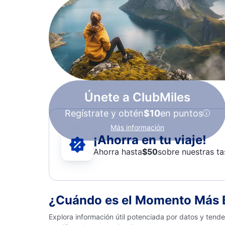
Únete a ClubMiles
Regístrate y obtén
$10
en puntos
Más información
¡Ahorra en tu viaje!
Ahorra hasta
$
50
sobre nuestras ta
¿Cuándo es el Momento Más Ba
Explora información útil potenciada por datos y tend