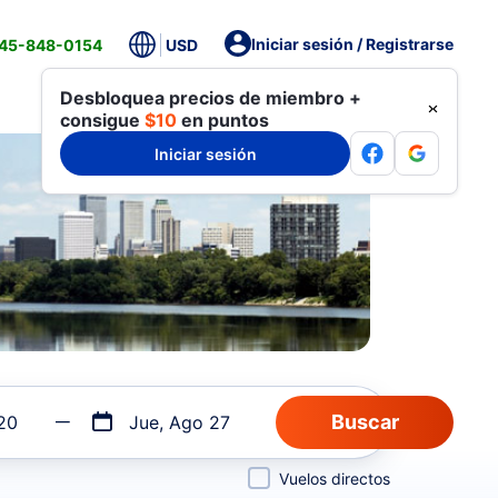
Iniciar sesión / Registrarse
845-848-0154
USD
Desbloquea precios de miembro +
consigue
$10
en puntos
Iniciar sesión
20
Jue, Ago 27
Vuelos directos