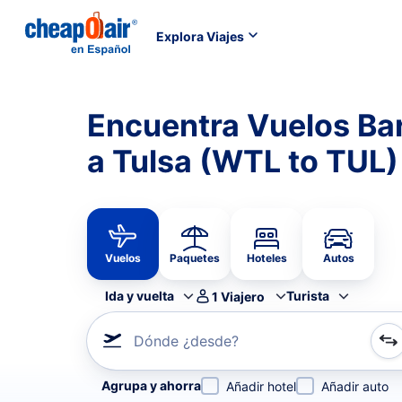
Explora Viajes
Encuentra Vuelos Bar
a Tulsa (WTL to TUL)
Vuelos
Paquetes
Hoteles
Autos
Ida y vuelta
Turista
1
Viajero
Dónde ¿desde?
Refina tu búsqueda por aerolínea, por ciudad o aerop
Agrupa y ahorra
Añadir hotel
Añadir auto