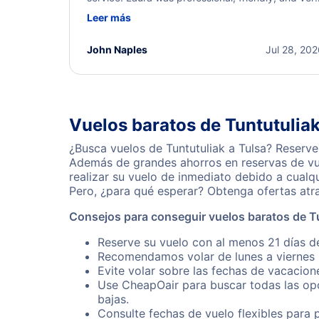
helpful throughout the process. She quickly foun
Leer más
a solution and kept me informed of the next steps
I truly appreciate her excellent service.
John Naples
Jul 28, 20
Vuelos baratos de Tuntutuliak
¿Busca vuelos de Tuntutuliak a Tulsa? Reserve
Además de grandes ahorros en reservas de vue
realizar su vuelo de inmediato debido a cualq
Pero, ¿para qué esperar? Obtenga ofertas atr
Consejos para conseguir vuelos baratos de Tu
Reserve su vuelo con al menos 21 días de
Recomendamos volar de lunes a viernes p
Evite volar sobre las fechas de vacacion
Use CheapOair para buscar todas las opc
bajas.
Consulte fechas de vuelo flexibles para 