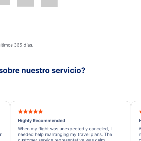
últimos 365 días.
sobre nuestro servicio?
Highly Recommended
H
When my flight was unexpectedly canceled, I
W
r
needed help rearranging my travel plans. The
n
y
customer service representative was calm,
q