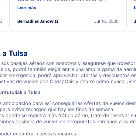
d
professional, and extremely helpful throughout the
w
Leer más
.
process. They quickly found alternative flight
b
options and assisted with the necessary follow-up.
e
I truly appreciate the excellent support and
26
Bernadine Janowitz
Jul 16, 2026
dedication to resolving my issue.
 a Tulsa
 sus pasajes aéreos con nosotros y asegúrese que obtendrá 
los, podrá también elegir entre una amplia gama de aerolí
uier emergencia, podrá aprovechar ofertas y descuentos en 
activas de vuelos con CheapOair y ahorre como nunca. ¡Res
ntutuliak a Tulsa
 anticipación para así conseguir las ofertas de vuelos des
ara evitar recargos que hay los fines de semana.
es donde se registra más tráfico aéreo, trate de reservar s
iones posibles de vuelos en aeropuertos cercanos a su des
poder encontrar nuestras mejores.