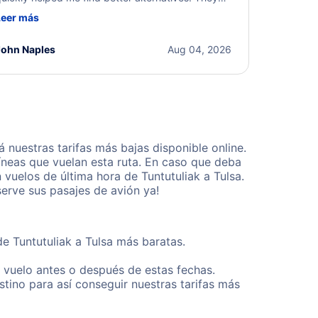
ere professional, courteous, and went above and
Leer más
eyond to resolve the issue. I'm grateful for the
xcellent assistance and smooth experience.
John Naples
Aug 04, 2026
nuestras tarifas más bajas disponible online.
neas que vuelan esta ruta. En caso que deba
vuelos de última hora de Tuntutuliak a Tulsa.
erve sus pasajes de avión ya!
de Tuntutuliak a Tulsa más baratas.
u vuelo antes o después de estas fechas.
tino para así conseguir nuestras tarifas más