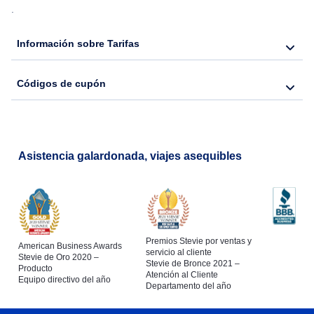
.
Flights from Nueva York to Hong Kong
Información sobre Tarifas
Flights from Nueva York to Seúl
Códigos de cupón
Flights from Nueva York to Barcelona
Asistencia galardonada, viajes asequibles
Premios Stevie por ventas y
American Business Awards
servicio al cliente
Stevie de Oro 2020 –
Stevie de Bronce 2021 –
Producto
Atención al Cliente
Equipo directivo del año
Departamento del año