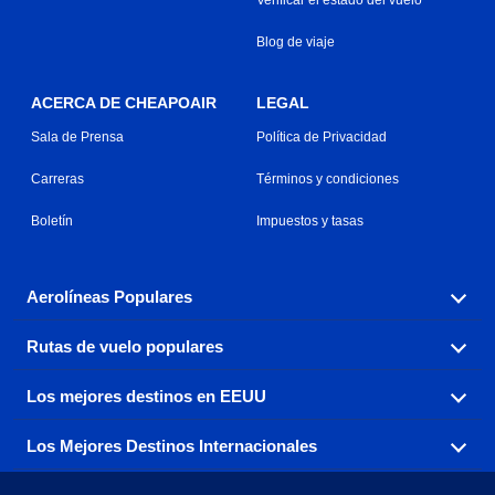
Blog de viaje
ACERCA DE CHEAPOAIR
LEGAL
Sala de Prensa
Política de Privacidad
Carreras
Términos y condiciones
Boletín
Impuestos y tasas
Aerolíneas Populares
Rutas de vuelo populares
Explora nuestras opciones de tarifas aéreas baratas por
aerolínea, con más de 500 opciones para elegir.
Los mejores destinos en EEUU
Reserva una de nuestras rutas de vuelo más populares
Aeromexico
Air Canada
con tres sencillos clics.
Los Mejores Destinos Internacionales
Air France
Encuentra boletos de avión baratos a destinos
Alaska Airlines
populares de los EEUU de costa a costa.
Atlanta a Ft Lauderdale
Chicago a Las Vegas
American Airlines
China Eastern Airlines