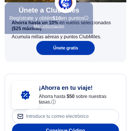
Únete a ClubMiles
Regístrate y obtén
$10
en puntos
Ahorra hasta un 10%
en vuelos seleccionados
Más información
(
$25
máximo)
.
Acumula millas aéreas y puntos ClubMiles.
Únete gratis
¡Ahorra en tu viaje!
Ahorra hasta
$
50
sobre nuestras
tasas.
ⓘ
Consigue Código