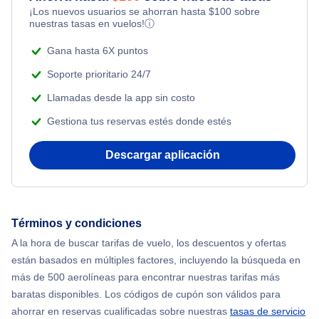
¡Los nuevos usuarios se ahorran hasta
$
100
sobre
Flights Under $99
Romantic Vacations
nuestras tasas en vuelos!
ⓘ
Flights from Nueva York to Singapur
Flights Under $199
Gana hasta 6X puntos
Adventure Vacations
Flights from Nueva York to Tel Aviv
Soporte prioritario 24/7
Beach Vacations
Llamadas desde la app sin costo
Flights from Nueva York to Estanbul
Gestiona tus reservas estés donde estés
Flights from Nueva York to Atenas
Descargar aplicación
Flights from Nueva York to Mumbai
Flights from Shanghai to Nueva York
Términos y condiciones
A la hora de buscar tarifas de vuelo, los descuentos y ofertas
Flights from Delhi to Nueva York
están basados en múltiples factores, incluyendo la búsqueda en
más de 500 aerolíneas para encontrar nuestras tarifas más
Flights from Chicago to Delhi
baratas disponibles. Los códigos de cupón son válidos para
ahorrar en reservas cualificadas sobre nuestras
tasas de servicio