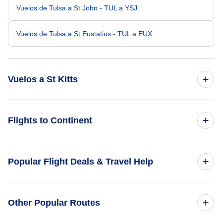
Vuelos de Tulsa a St John - TUL a YSJ
Vuelos de Tulsa a St Eustatius - TUL a EUX
Vuelos a St Kitts
Vuelos de Washington DC a St Kitts - WAS a SKB
Flights to Continent
Vuelos de Tampa a St Kitts - TPA a SKB
Flights to Africa
Popular Flight Deals & Travel Help
Vuelos de West Palm Beach a St Kitts - PBI a SKB
Flights to Asia
Vuelos de Trenton-Mercer a St Kitts - TTN a SKB
Domestic Flights
Other Popular Routes
Flights to Caribbean
Vuelos de Watertown a St Kitts - ATY a SKB
International Flights