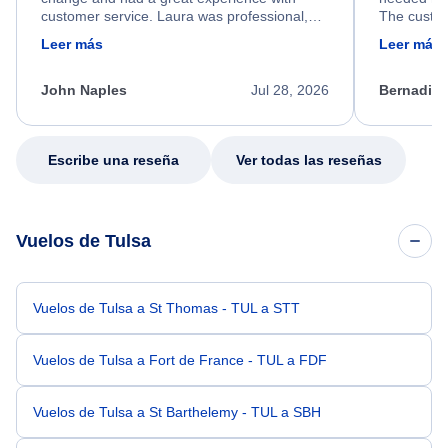
customer service. Laura was professional,
The custom
friendly, and very helpful throughout the
calm, prof
Leer más
Leer más
process. She quickly found a solution and
throughout
kept me informed of the next steps. I truly
alternative
appreciate her excellent service.
necessary f
John Naples
Jul 28, 2026
Bernadine
excellent s
my issue.
Escribe una reseña
Ver todas las reseñas
Vuelos de Tulsa
Vuelos de Tulsa a St Thomas - TUL a STT
Vuelos de Tulsa a Fort de France - TUL a FDF
Vuelos de Tulsa a St Barthelemy - TUL a SBH