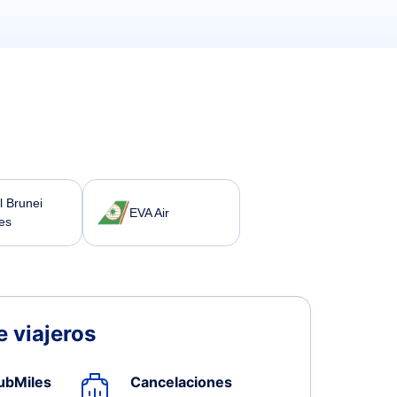
l Brunei
EVA Air
nes
 viajeros
ubMiles
Cancelaciones