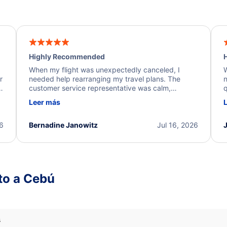
Highly Recommended
H
When my flight was unexpectedly canceled, I
W
r
needed help rearranging my travel plans. The
n
y
customer service representative was calm,
q
d
professional, and extremely helpful throughout the
w
Leer más
.
process. They quickly found alternative flight
b
options and assisted with the necessary follow-up.
e
I truly appreciate the excellent support and
26
Bernadine Janowitz
Jul 16, 2026
dedication to resolving my issue.
to a Cebú
s