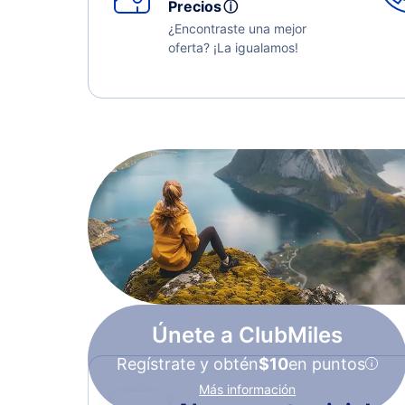
Precios
ⓘ
¿Encontraste una mejor
oferta? ¡La igualamos!
Únete a ClubMiles
Regístrate y obtén
$10
en puntos
Más información