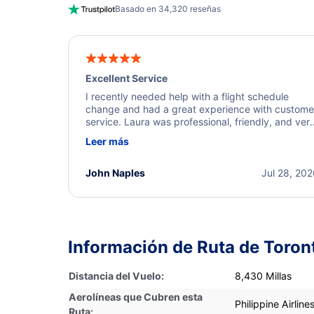
Basado en 34,320 reseñas
Excellent Service
I recently needed help with a flight schedule
change and had a great experience with custome
service. Laura was professional, friendly, and ver
helpful throughout the process. She quickly foun
Leer más
a solution and kept me informed of the next steps
I truly appreciate her excellent service.
John Naples
Jul 28, 20
Información de Ruta de Toron
Distancia del Vuelo:
8,430 Millas
Aerolíneas que Cubren esta
Philippine Airline
Ruta: