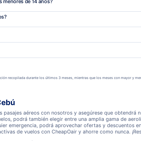
os menores de 14 años?
os?
ción recopilada durante los últimos 3 meses, mientras que los meses con mayor y men
Cebú
 pasajes aéreos con nosotros y asegúrese que obtendrá nue
los, podrá también elegir entre una amplia gama de aerolí
quier emergencia, podrá aprovechar ofertas y descuentos e
activas de vuelos con CheapOair y ahorre como nunca. ¡Res