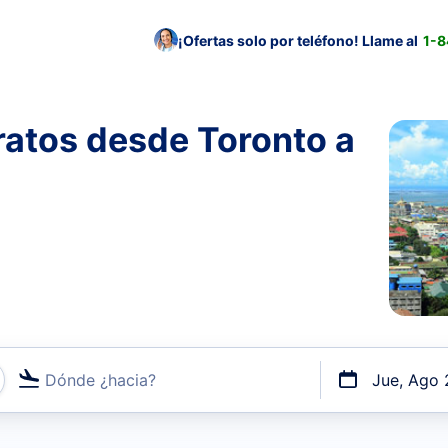
¡Ofertas solo por teléfono! Llame al
1-
ratos desde Toronto a
Dónde ¿hacia?
Jue, Ago 
uerto o por vuelos directos