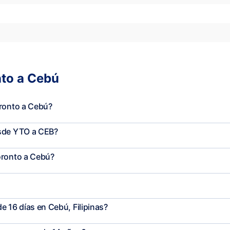
nto a Cebú
oronto a Cebú?
esde YTO a CEB?
oronto a Cebú?
e 16 días en Cebú, Filipinas?