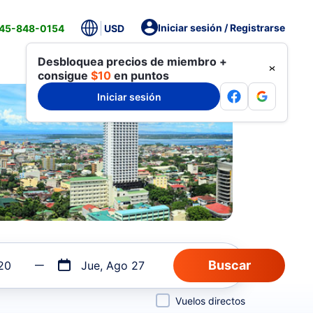
Iniciar sesión / Registrarse
845-848-0154
USD
Desbloquea precios de miembro +
consigue
$10
en puntos
Iniciar sesión
20
Jue, Ago 27
Vuelos directos