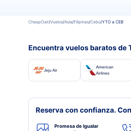
CheapOair
/
Vuelos
/
Asia
/
Filipinas
/
Cebú
/
YTO a CEB
Encuentra vuelos baratos de 
American
Jeju Air
Airlines
Reserva con confianza.
Con
Promesa de Igualar