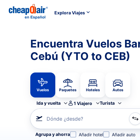
Explora Viajes
Encuentra Vuelos Ba
Cebú (YTO to CEB)
Vuelos
Paquetes
Hoteles
Autos
Ida y vuelta
Turista
1
Viajero
Dónde ¿desde?
Refina tu búsqueda por aerolínea, por ciudad o aerop
Agrupa y ahorra
Añadir hotel
Añadir auto