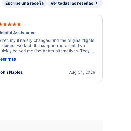
Escribe una reseña
Ver todas las reseñas
elpful Assistance
hen my itinerary changed and the original flights
o longer worked, the support representative
uickly helped me find better alternatives. They
ere professional, courteous, and went above and
Leer más
eyond to resolve the issue. I'm grateful for the
xcellent assistance and smooth experience.
John Naples
Aug 04, 2026