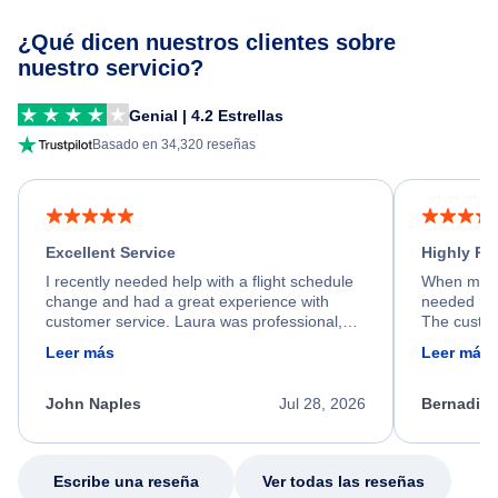
¿Qué dicen nuestros clientes sobre
nuestro servicio?
Genial | 4.2 Estrellas
Basado en 34,320 reseñas
Excellent Service
Highly R
I recently needed help with a flight schedule
When my fl
change and had a great experience with
needed hel
customer service. Laura was professional,
The custom
friendly, and very helpful throughout the
calm, prof
Leer más
Leer más
process. She quickly found a solution and
throughout
kept me informed of the next steps. I truly
alternative
appreciate her excellent service.
necessary f
John Naples
Jul 28, 2026
Bernadine
excellent s
my issue.
Escribe una reseña
Ver todas las reseñas