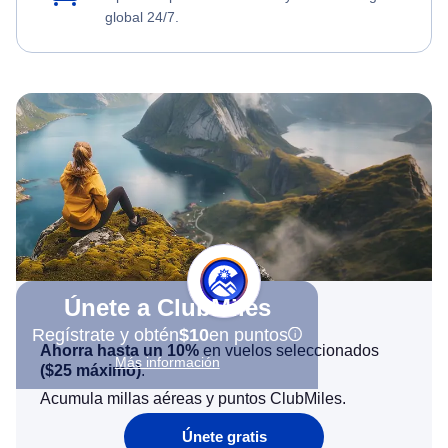
global 24/7.
Únete a ClubMiles
Regístrate y obtén
$10
en puntos
Ahorra hasta un 10%
en vuelos seleccionados
Más información
(
$25
máximo)
.
Acumula millas aéreas y puntos ClubMiles.
Únete gratis