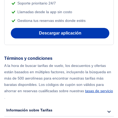
Soporte prioritario 24/7
Flights from Nueva York to Atenas
Llamadas desde la app sin costo
Gestiona tus reservas estés donde estés
Flights from Nueva York to Mumbai
Descargar aplicación
Flights from Shanghai to Nueva York
Flights from Delhi to Nueva York
Términos y condiciones
Flights from Chicago to Delhi
A la hora de buscar tarifas de vuelo, los descuentos y ofertas
están basados en múltiples factores, incluyendo la búsqueda en
Flights from Nueva York to Seúl
más de 500 aerolíneas para encontrar nuestras tarifas más
baratas disponibles. Los códigos de cupón son válidos para
Flights from Nueva York to Hong Kong
ahorrar en reservas cualificadas sobre nuestras
tasas de servicio
.
Flights from Nueva York to Lisboa
Información sobre Tarifas