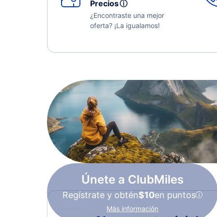
Precios
ⓘ
¿Encontraste una mejor
oferta? ¡La igualamos!
Únete a ClubMiles
Regístrate y obtén
$10
en puntos
Más información