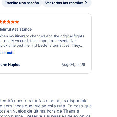
Escribe una reseña
Ver todas las reseñas
elpful Assistance
hen my itinerary changed and the original flights
o longer worked, the support representative
uickly helped me find better alternatives. They
ere professional, courteous, and went above and
Leer más
eyond to resolve the issue. I'm grateful for the
xcellent assistance and smooth experience.
John Naples
Aug 04, 2026
endrá nuestras tarifas más bajas disponible
 aerolíneas que vuelan esta ruta. En caso que
os en vuelos de última hora de Tirana a
como nunca. ¡Reserve sus pasajes de avión ya!