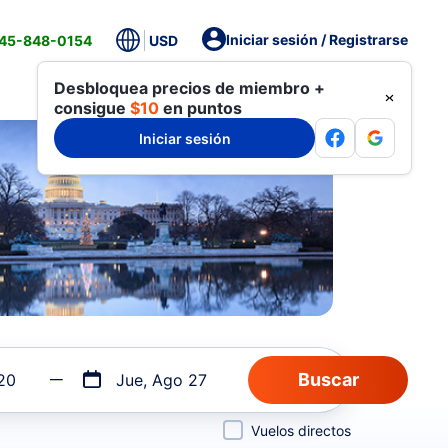
Iniciar sesión / Registrarse
845-848-0154
USD
Desbloquea precios de miembro +
consigue
$10
en puntos
Iniciar sesión
20
Jue, Ago 27
Vuelos directos