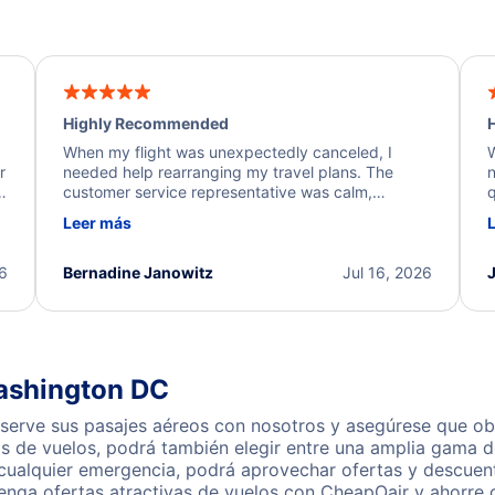
Highly Recommended
H
When my flight was unexpectedly canceled, I
W
r
needed help rearranging my travel plans. The
n
y
customer service representative was calm,
q
d
professional, and extremely helpful throughout the
w
Leer más
.
process. They quickly found alternative flight
b
options and assisted with the necessary follow-up.
e
I truly appreciate the excellent support and
26
Bernadine Janowitz
Jul 16, 2026
dedication to resolving my issue.
Washington DC
erve sus pasajes aéreos con nosotros y asegúrese que obt
s de vuelos, podrá también elegir entre una amplia gama de
 cualquier emergencia, podrá aprovechar ofertas y descuent
nga ofertas atractivas de vuelos con CheapOair y ahorre 