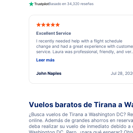
Basado en 34,320 reseñas
Excellent Service
I recently needed help with a flight schedule
change and had a great experience with custome
service. Laura was professional, friendly, and ver
helpful throughout the process. She quickly foun
Leer más
a solution and kept me informed of the next steps
I truly appreciate her excellent service.
John Naples
Jul 28, 20
Vuelos baratos de Tirana a 
¿Busca vuelos de Tirana a Washington DC? Res
online. Además de grandes ahorros en reserva
deba realizar su vuelo de inmediato debido a
Washington DC. Pero, ¿para qué esperar? Obte