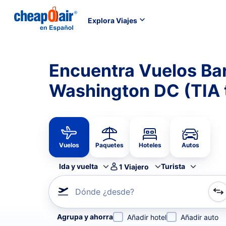
Explora Viajes
Encuentra Vuelos Bar
Washington DC (TIA
Vuelos
Paquetes
Hoteles
Autos
Ida y vuelta
Turista
1
Viajero
Dónde ¿desde?
Refina tu búsqueda por aerolínea, por ciudad o aerop
Agrupa y ahorra
Añadir hotel
Añadir auto