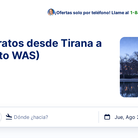
¡Ofertas solo por teléfono! Llame al
1-
atos desde Tirana a
 to WAS)
Dónde ¿hacia?
Jue, Ago 
uerto o por vuelos directos