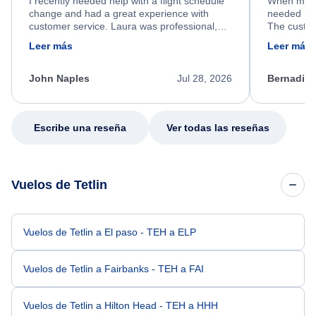
I recently needed help with a flight schedule
When my fl
change and had a great experience with
needed hel
customer service. Laura was professional,
The custom
friendly, and very helpful throughout the
calm, prof
Leer más
Leer más
process. She quickly found a solution and
throughout
kept me informed of the next steps. I truly
alternative
appreciate her excellent service.
necessary f
John Naples
Jul 28, 2026
Bernadine
excellent s
my issue.
Escribe una reseña
Ver todas las reseñas
Vuelos de Tetlin
Vuelos de Tetlin a El paso - TEH a ELP
Vuelos de Tetlin a Fairbanks - TEH a FAI
Vuelos de Tetlin a Hilton Head - TEH a HHH