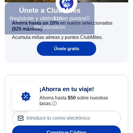
Únete a ClubMiles
Regístrate y obtén
$10
en puntos
Ahorra hasta un 10%
en vuelos seleccionados
Más información
(
$25
máximo)
.
Acumula millas aéreas y puntos ClubMiles.
Únete gratis
¡Ahorra en tu viaje!
Ahorra hasta
$
50
sobre nuestras
tasas.
ⓘ
Consigue Código