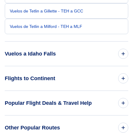
Vuelos de Tetlin a Gillette - TEH a GCC
Vuelos de Tetlin a Milford - TEH a MLF
Vuelos a Idaho Falls
Vuelos de Gales a Idaho Falls - WAA a IDA
Flights to Continent
Vuelos de Circle Hot Springs a Idaho Falls - CHP a IDA
Flights to Africa
Popular Flight Deals & Travel Help
Vuelos de Teller a Idaho Falls - TLA a IDA
Flights to Asia
Vuelos de Atka a Idaho Falls - AKB a IDA
Domestic Flights
Other Popular Routes
Flights to Caribbean