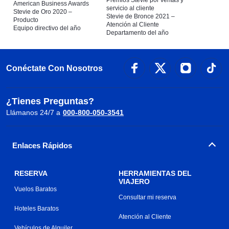
Premios Stevie por ventas y
American Business Awards
servicio al cliente
Stevie de Oro 2020 –
Stevie de Bronce 2021 –
Producto
Atención al Cliente
Equipo directivo del año
Departamento del año
Conéctate Con Nosotros
¿Tienes Preguntas?
Llámanos 24/7 a
000-800-050-3541
Enlaces Rápidos
RESERVA
HERRAMIENTAS DEL
VIAJERO
Vuelos Baratos
Consultar mi reserva
Hoteles Baratos
Atención al Cliente
Vehículos de Alquiler