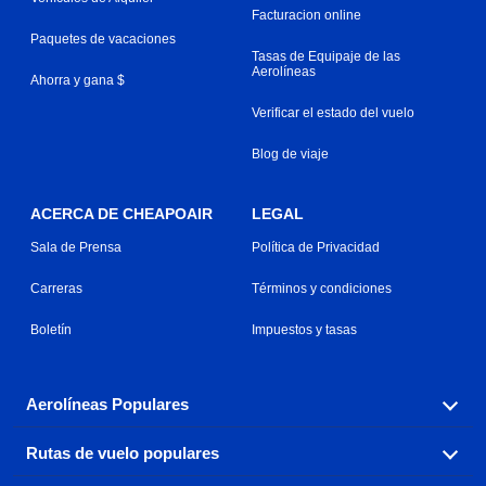
Facturacion online
Paquetes de vacaciones
Tasas de Equipaje de las
Aerolíneas
Ahorra y gana $
Verificar el estado del vuelo
Blog de viaje
ACERCA DE CHEAPOAIR
LEGAL
Sala de Prensa
Política de Privacidad
Carreras
Términos y condiciones
Boletín
Impuestos y tasas
Aerolíneas Populares
Rutas de vuelo populares
Explora nuestras opciones de tarifas aéreas baratas por
aerolínea, con más de 500 opciones para elegir.