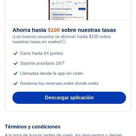
Flights from Toronto to Shanghai
Flights Under $99
Romantic Vacations
Flights from Nueva York to Singapur
Flights Under $199
Ahorra hasta
$
100
sobre nuestras tasas
Adventure Vacations
¡Los nuevos usuarios se ahorran hasta
$
100
sobre
Flights from Nueva York to Tel Aviv
nuestras tasas en vuelos!
ⓘ
Beach Vacations
Flights from Nueva York to Estanbul
Gana hasta 6X puntos
Soporte prioritario 24/7
Flights from Nueva York to Atenas
Llamadas desde la app sin costo
Gestiona tus reservas estés donde estés
Flights from Nueva York to Mumbai
Descargar aplicación
Flights from Shanghai to Nueva York
Flights from Delhi to Nueva York
Términos y condiciones
Flights from Chicago to Delhi
A la hora de buscar tarifas de vuelo, los descuentos y ofertas