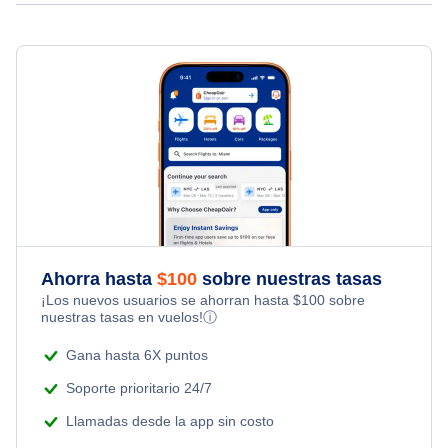
Flights to South America
All Inclusive Vacations
Vuelo de regreso desde Kota Kinabalu a Tawau
Business Class Flights
Hotels Under $80
Flights to South Pacific
Last Minute Vacations
Last Minute Flights
Hotels Under $100
Family Vacations
Multi City Flights
Last Minute Hotels
Kid Friendly Vacations
Flights Under $29
Honeymoon Vacations
Flights Under $49
Ahorra hasta
$
100
sobre nuestras tasas
Romantic Vacations
¡Los nuevos usuarios se ahorran hasta
$
100
sobre
Flights Under $99
nuestras tasas en vuelos!
ⓘ
Adventure Vacations
Flights Under $199
Gana hasta 6X puntos
Beach Vacations
Soporte prioritario 24/7
Llamadas desde la app sin costo