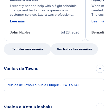
I recently needed help with a flight schedule
When my fl
change and had a great experience with
needed hel
customer service. Laura was professional,
The custom
friendly, and very helpful throughout the
calm, prof
Leer más
Leer más
process. She quickly found a solution and
throughout
kept me informed of the next steps. I truly
alternative
appreciate her excellent service.
necessary f
John Naples
Jul 28, 2026
Bernadine
excellent s
my issue.
Escribe una reseña
Ver todas las reseñas
Vuelos de Tawau
Vuelos de Tawau a Kuala Lumpur - TWU a KUL
Vuelos a Kota Kinabalu