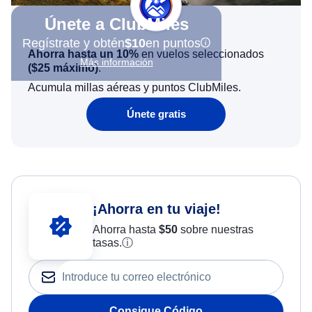
Únete a ClubMiles
Regístrate y obtén
$10
en puntos
Ahorra hasta un 10%
en vuelos seleccionados
Más información
(
$25
máximo)
.
Acumula millas aéreas y puntos ClubMiles.
Únete gratis
¡Ahorra en tu viaje!
Ahorra hasta
$
50
sobre nuestras
tasas.
ⓘ
Consigue Código