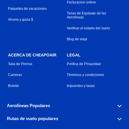
Facturacion online
Paquetes de vacaciones
Tasas de Equipaje de las
Aerolíneas
Ahorra y gana $
Verificar el estado del vuelo
Blog de viaje
ACERCA DE CHEAPOAIR
LEGAL
Sala de Prensa
Política de Privacidad
Carreras
Términos y condiciones
Boletín
Impuestos y tasas
Aerolíneas Populares
Rutas de vuelo populares
Explora nuestras opciones de tarifas aéreas baratas por
aerolínea, con más de 500 opciones para elegir.