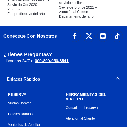
American Business Awards
servicio al cliente
Stevie de Oro 2020 –
Stevie de Bronce 2021 –
Producto
Atención al Cliente
Equipo directivo del año
Departamento del año
Conéctate Con Nosotros
¿Tienes Preguntas?
Llámanos 24/7 a
000-800-050-3541
Enlaces Rápidos
RESERVA
HERRAMIENTAS DEL
VIAJERO
Vuelos Baratos
Consultar mi reserva
Hoteles Baratos
Atención al Cliente
Vehículos de Alquiler