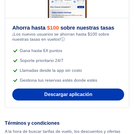
San Bernardino Paquetes de vacaciones
Flights from Toronto to Shanghai
Flights Under $99
Romantic Vacations
Flights from Nueva York to Singapur
Flights Under $199
Ahorra hasta
$
100
sobre nuestras tasas
Adventure Vacations
¡Los nuevos usuarios se ahorran hasta
$
100
sobre
Flights from Nueva York to Tel Aviv
nuestras tasas en vuelos!
ⓘ
Beach Vacations
Flights from Nueva York to Estanbul
Gana hasta 6X puntos
Soporte prioritario 24/7
Flights from Nueva York to Atenas
Llamadas desde la app sin costo
Gestiona tus reservas estés donde estés
Flights from Nueva York to Mumbai
Descargar aplicación
Flights from Shanghai to Nueva York
Flights from Delhi to Nueva York
Términos y condiciones
Flights from Chicago to Delhi
A la hora de buscar tarifas de vuelo, los descuentos y ofertas