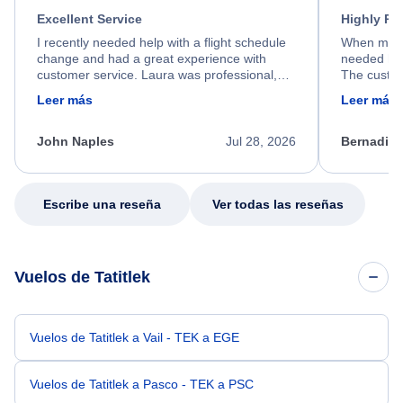
Excellent Service
Highly R
I recently needed help with a flight schedule
When my fl
change and had a great experience with
needed hel
customer service. Laura was professional,
The custom
friendly, and very helpful throughout the
calm, prof
Leer más
Leer más
process. She quickly found a solution and
throughout
kept me informed of the next steps. I truly
alternative
appreciate her excellent service.
necessary f
John Naples
Jul 28, 2026
Bernadine
excellent s
my issue.
Escribe una reseña
Ver todas las reseñas
Vuelos de Tatitlek
Vuelos de Tatitlek a Vail - TEK a EGE
Vuelos de Tatitlek a Pasco - TEK a PSC