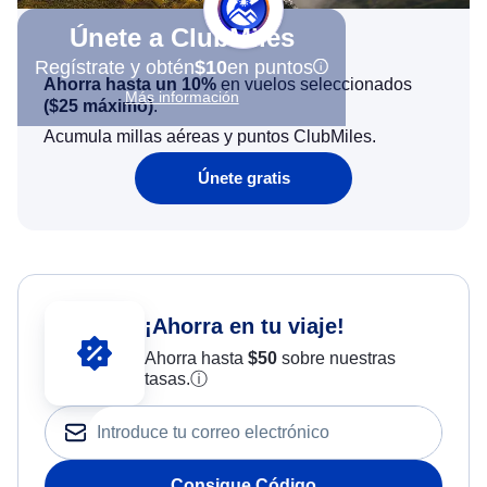
Únete a ClubMiles
Regístrate y obtén
$10
en puntos
Ahorra hasta un 10%
en vuelos seleccionados
Más información
(
$25
máximo)
.
Acumula millas aéreas y puntos ClubMiles.
Únete gratis
¡Ahorra en tu viaje!
Ahorra hasta
$
50
sobre nuestras
tasas.
ⓘ
Consigue Código