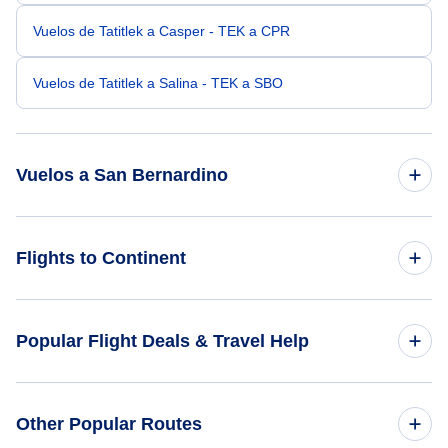
Vuelos de Tatitlek a Casper - TEK a CPR
Vuelos de Tatitlek a Salina - TEK a SBO
Vuelos a San Bernardino
Vuelos de Port Alsworth a San Bernardino - PTA a SBT
Flights to Continent
Vuelos de Yakutat a San Bernardino - YAK a SBT
Flights to Africa
Popular Flight Deals & Travel Help
Vuelos de Ambler a San Bernardino - ABL a SBT
Flights to Asia
Vuelos de Red Devil a San Bernardino - RDV a SBT
Domestic Flights
Other Popular Routes
Flights to Caribbean