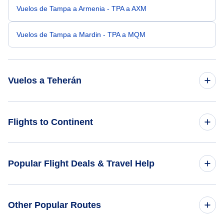
Vuelos de Tampa a Armenia - TPA a AXM
Vuelos de Tampa a Mardin - TPA a MQM
Vuelos a Teherán
Vuelos de Tucson a Teherán - TUS a THR
Flights to Continent
Vuelos de State College a Teherán - SCE a THR
Flights to Africa
Popular Flight Deals & Travel Help
Vuelos de Sun Valley a Teherán - SUN a THR
Flights to Asia
Vuelos de Telluride a Teherán - TEX a THR
Domestic Flights
Other Popular Routes
Flights to Caribbean
Vuelos de Terre Haute a Teherán - HUF a THR
International Flights