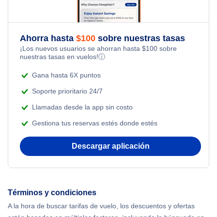
Last Minute Hotels
Flights Under $99
Kid Friendly Vacations
Flights from Nueva York to Tel Aviv
Flights Under $199
Ahorra hasta
$
100
sobre nuestras tasas
Honeymoon Vacations
¡Los nuevos usuarios se ahorran hasta
$
100
sobre
Flights from Nueva York to Estanbul
nuestras tasas en vuelos!
ⓘ
Romantic Vacations
Flights from Nueva York to Singapur
Gana hasta 6X puntos
Adventure Vacations
Soporte prioritario 24/7
Flights from Nueva York to Atenas
Llamadas desde la app sin costo
Beach Vacations
Gestiona tus reservas estés donde estés
Flights from Nueva York to Mumbai
Descargar aplicación
Flights from Shanghai to Nueva York
Flights from Delhi to Nueva York
Términos y condiciones
Flights from Chicago to Delhi
A la hora de buscar tarifas de vuelo, los descuentos y ofertas