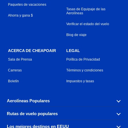
Paquetes de vacaciones
Tasas de Equipaje de las
Aerolíneas
Ahorra y gana $
Verificar el estado del vuelo
Blog de viaje
ACERCA DE CHEAPOAIR
LEGAL
Sala de Prensa
Política de Privacidad
Carreras
Términos y condiciones
Boletín
Impuestos y tasas
Aerolíneas Populares
Rutas de vuelo populares
Explora nuestras opciones de tarifas aéreas baratas por
aerolínea, con más de 500 opciones para elegir.
Los mejores destinos en EEUU