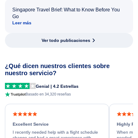
Singapore Travel Brief: What to Know Before You
Go
Leer más
Ver todo publicaciones
¿Qué dicen nuestros clientes sobre
nuestro servicio?
Genial | 4.2 Estrellas
Basado en 34,320 reseñas
Excellent Service
Highly R
I recently needed help with a flight schedule
When my fl
change and had a great experience with
needed hel