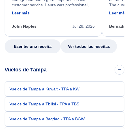
customer service. Laura was professional,
The custom
friendly, and very helpful throughout the
calm, prof
Leer más
Leer más
process. She quickly found a solution and
throughout
kept me informed of the next steps. I truly
alternative
appreciate her excellent service.
necessary f
John Naples
Jul 28, 2026
Bernadine
excellent s
my issue.
Escribe una reseña
Ver todas las reseñas
Vuelos de Tampa
Vuelos de Tampa a Kuwait - TPA a KWI
Vuelos de Tampa a Tbilisi - TPA a TBS
Vuelos de Tampa a Bagdad - TPA a BGW