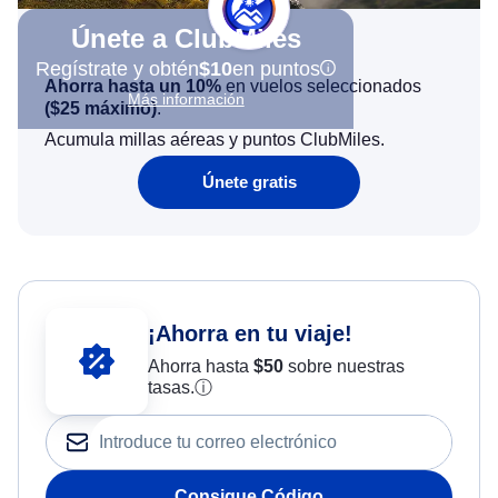
Únete a ClubMiles
Regístrate y obtén
$10
en puntos
Ahorra hasta un 10%
en vuelos seleccionados
Más información
(
$25
máximo)
.
Acumula millas aéreas y puntos ClubMiles.
Únete gratis
¡Ahorra en tu viaje!
Ahorra hasta
$
50
sobre nuestras
tasas.
ⓘ
Consigue Código