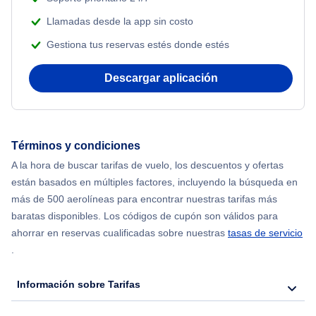
Beach Vacations
Llamadas desde la app sin costo
Flights from Nueva York to Estanbul
Gestiona tus reservas estés donde estés
Flights from Nueva York to Atenas
Descargar aplicación
Flights from Nueva York to Mumbai
Flights from Shanghai to Nueva York
Términos y condiciones
A la hora de buscar tarifas de vuelo, los descuentos y ofertas
Flights from Delhi to Nueva York
están basados en múltiples factores, incluyendo la búsqueda en
más de 500 aerolíneas para encontrar nuestras tarifas más
Flights from Chicago to Delhi
baratas disponibles. Los códigos de cupón son válidos para
ahorrar en reservas cualificadas sobre nuestras
tasas de servicio
.
Flights from Nueva York to Hong Kong
Información sobre Tarifas
Flights from Nueva York to Seúl