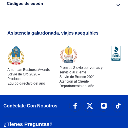
Códigos de cupón
Flights from Nueva York to Barcelona
Asistencia galardonada, viajes asequibles
Premios Stevie por ventas y
American Business Awards
servicio al cliente
Stevie de Oro 2020 –
Stevie de Bronce 2021 –
Producto
Atención al Cliente
Equipo directivo del año
Departamento del año
Conéctate Con Nosotros
¿Tienes Preguntas?