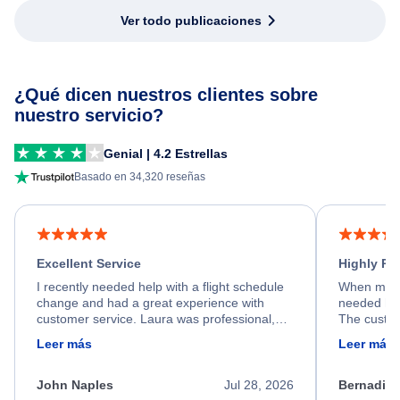
Ver todo publicaciones
¿Qué dicen nuestros clientes sobre
nuestro servicio?
Genial | 4.2 Estrellas
Basado en 34,320 reseñas
Excellent Service
Highly R
I recently needed help with a flight schedule
When my fl
change and had a great experience with
needed hel
customer service. Laura was professional,
The custom
friendly, and very helpful throughout the
calm, prof
Leer más
Leer más
process. She quickly found a solution and
throughout
kept me informed of the next steps. I truly
alternative
appreciate her excellent service.
necessary f
John Naples
Jul 28, 2026
Bernadine
excellent s