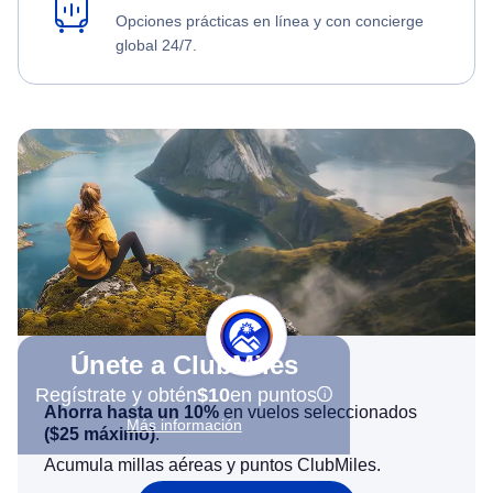
Opciones prácticas en línea y con concierge
global 24/7.
Únete a ClubMiles
Regístrate y obtén
$10
en puntos
Ahorra hasta un 10%
en vuelos seleccionados
Más información
(
$25
máximo)
.
Acumula millas aéreas y puntos ClubMiles.