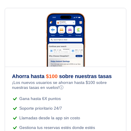
Last Minute Vacations
Vuelo de regreso desde West Palm Beach a St Petersburg
Business Class Flights
Hotels Under $80
Flights to South Pacific
Family Vacations
Barato Hoteles en West Palm Beach
Last Minute Flights
Hotels Under $100
Kid Friendly Vacations
West Palm Beach Alquiler de coches
Multi City Flights
Last Minute Hotels
Honeymoon Vacations
West Palm Beach Paquetes de vacaciones
Flights Under $29
Romantic Vacations
Flights Under $49
Ahorra hasta
$
100
sobre nuestras tasas
Adventure Vacations
¡Los nuevos usuarios se ahorran hasta
$
100
sobre
Flights Under $99
nuestras tasas en vuelos!
ⓘ
Beach Vacations
Flights Under $199
Gana hasta 6X puntos
Soporte prioritario 24/7
Llamadas desde la app sin costo
Gestiona tus reservas estés donde estés