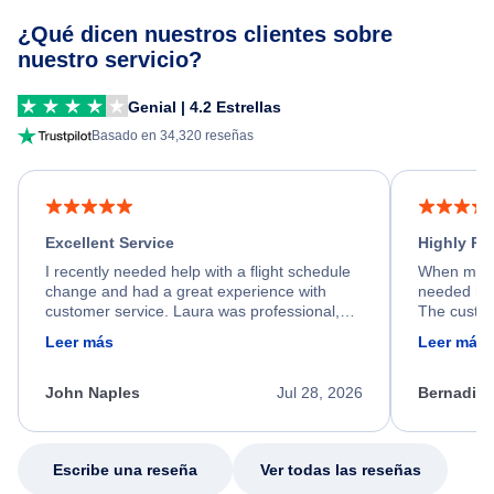
¿Qué dicen nuestros clientes sobre
nuestro servicio?
Genial | 4.2 Estrellas
Basado en 34,320 reseñas
Excellent Service
Highly R
I recently needed help with a flight schedule
When my fl
change and had a great experience with
needed hel
customer service. Laura was professional,
The custom
friendly, and very helpful throughout the
calm, prof
Leer más
Leer más
process. She quickly found a solution and
throughout
kept me informed of the next steps. I truly
alternative
appreciate her excellent service.
necessary f
John Naples
Jul 28, 2026
Bernadine
excellent s
my issue.
Escribe una reseña
Ver todas las reseñas