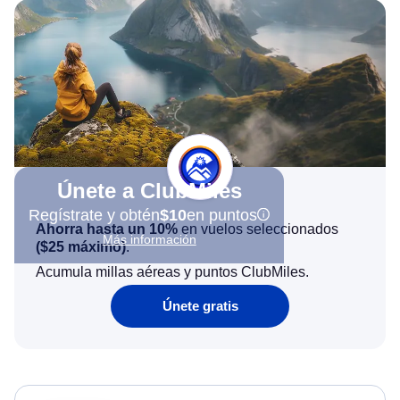
Únete a ClubMiles
Regístrate y obtén
$10
en puntos
Ahorra hasta un 10%
en vuelos seleccionados
Más información
(
$25
máximo)
.
Acumula millas aéreas y puntos ClubMiles.
Únete gratis