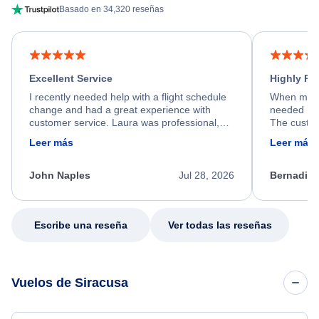
Basado en 34,320 reseñas
Excellent Service
Highly R
I recently needed help with a flight schedule
When my fl
change and had a great experience with
needed hel
customer service. Laura was professional,
The custom
friendly, and very helpful throughout the
calm, prof
Leer más
Leer más
process. She quickly found a solution and
throughout
kept me informed of the next steps. I truly
alternative
appreciate her excellent service.
necessary f
John Naples
Jul 28, 2026
Bernadine
excellent s
my issue.
Escribe una reseña
Ver todas las reseñas
Vuelos de Siracusa