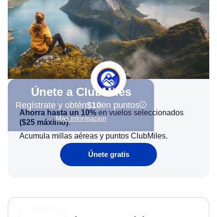
Únete a ClubMiles
Regístrate y obtén
$10
en puntos
Ahorra hasta un 10%
en vuelos seleccionados
Más información
(
$25
máximo)
.
Acumula millas aéreas y puntos ClubMiles.
Únete gratis