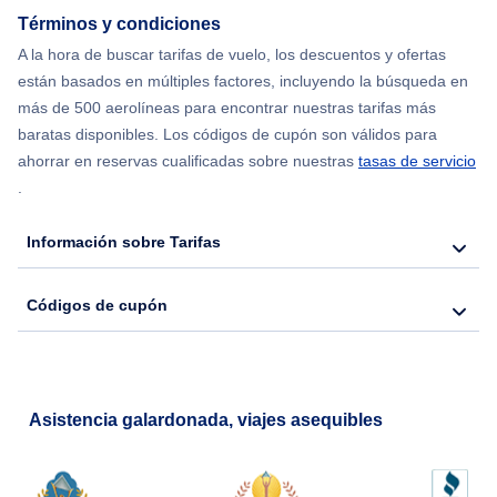
Flights from Shanghai to Nueva York
Términos y condiciones
A la hora de buscar tarifas de vuelo, los descuentos y ofertas
Flights from Delhi to Nueva York
están basados en múltiples factores, incluyendo la búsqueda en
más de 500 aerolíneas para encontrar nuestras tarifas más
Flights from Chicago to Delhi
baratas disponibles. Los códigos de cupón son válidos para
ahorrar en reservas cualificadas sobre nuestras
tasas de servicio
.
Flights from Nueva York to Seúl
Información sobre Tarifas
Flights from Nueva York to Hong Kong
Códigos de cupón
Flights from Nueva York to Lisboa
Asistencia galardonada, viajes asequibles