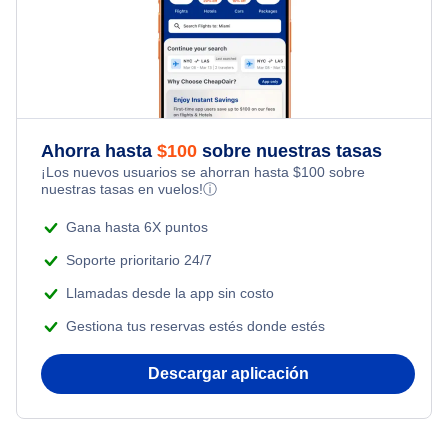
Hotels Under $80
Multi City Flights
Family Vacations
Flights from Londres to Nueva York
Hotels Under $100
Flights Under $29
Kid Friendly Vacations
Flights from Toronto to Shanghai
Last Minute Hotels
Flights Under $49
Honeymoon Vacations
Ahorra hasta
$
100
sobre nuestras tasas
Flights from Nueva York to Milán
¡Los nuevos usuarios se ahorran hasta
$
100
sobre
Flights Under $99
Romantic Vacations
nuestras tasas en vuelos!
ⓘ
Flights from Nueva York to Tel Aviv
Flights Under $199
Gana hasta 6X puntos
Adventure Vacations
Flights from Nueva York to Estanbul
Soporte prioritario 24/7
Beach Vacations
Llamadas desde la app sin costo
Flights from Nueva York to Singapur
Gestiona tus reservas estés donde estés
Flights from Nueva York to Atenas
Descargar aplicación
Flights from Nueva York to Mumbai