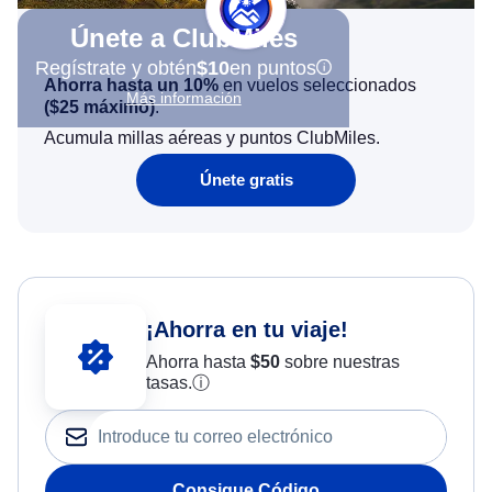
Únete a ClubMiles
Regístrate y obtén
$10
en puntos
Ahorra hasta un 10%
en vuelos seleccionados
Más información
(
$25
máximo)
.
Acumula millas aéreas y puntos ClubMiles.
Únete gratis
¡Ahorra en tu viaje!
Ahorra hasta
$
50
sobre nuestras
tasas.
ⓘ
Consigue Código