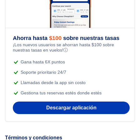
Flights Under $49
Honeymoon Vacations
Flights from Toronto to Shanghai
Flights Under $99
Romantic Vacations
Flights from Nueva York to Singapur
Flights Under $199
Ahorra hasta
$
100
sobre nuestras tasas
Adventure Vacations
¡Los nuevos usuarios se ahorran hasta
$
100
sobre
Flights from Nueva York to Tel Aviv
nuestras tasas en vuelos!
ⓘ
Beach Vacations
Flights from Nueva York to Estanbul
Gana hasta 6X puntos
Soporte prioritario 24/7
Flights from Nueva York to Atenas
Llamadas desde la app sin costo
Gestiona tus reservas estés donde estés
Flights from Nueva York to Mumbai
Descargar aplicación
Flights from Shanghai to Nueva York
Flights from Delhi to Nueva York
Términos y condiciones