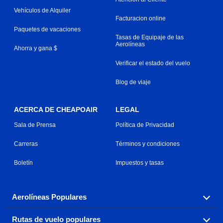
Vehículos de Alquiler
Facturacion online
Paquetes de vacaciones
Tasas de Equipaje de las
Aerolíneas
Ahorra y gana $
Verificar el estado del vuelo
Blog de viaje
ACERCA DE CHEAPOAIR
LEGAL
Sala de Prensa
Política de Privacidad
Carreras
Términos y condiciones
Boletín
Impuestos y tasas
Aerolíneas Populares
Rutas de vuelo populares
Explora nuestras opciones de tarifas aéreas baratas por