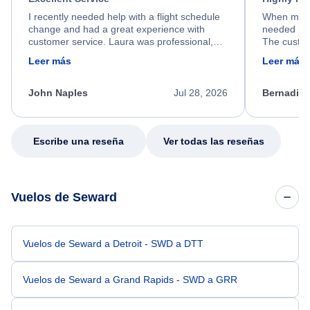
I recently needed help with a flight schedule
When my fl
change and had a great experience with
needed hel
customer service. Laura was professional,
The custom
friendly, and very helpful throughout the
calm, prof
Leer más
Leer más
process. She quickly found a solution and
throughout
kept me informed of the next steps. I truly
alternative
appreciate her excellent service.
necessary f
John Naples
Jul 28, 2026
Bernadine
excellent s
my issue.
Escribe una reseña
Ver todas las reseñas
Vuelos de Seward
Vuelos de Seward a Detroit - SWD a DTT
Vuelos de Seward a Grand Rapids - SWD a GRR