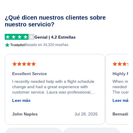
¿Qué dicen nuestros clientes sobre
nuestro servicio?
Genial | 4.2 Estrellas
Basado en 34,320 reseñas
Excellent Service
Highly R
I recently needed help with a flight schedule
When my fl
change and had a great experience with
needed hel
customer service. Laura was professional,
The custom
friendly, and very helpful throughout the
calm, prof
Leer más
Leer más
process. She quickly found a solution and
throughout
kept me informed of the next steps. I truly
alternative
appreciate her excellent service.
necessary f
John Naples
Jul 28, 2026
Bernadine
excellent s
my issue.