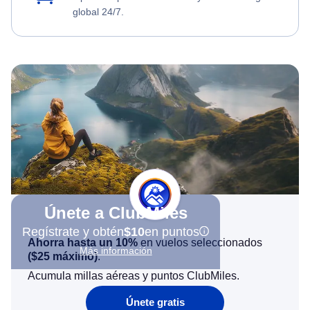
global 24/7.
Únete a ClubMiles
Regístrate y obtén
$10
en puntos
Ahorra hasta un 10%
en vuelos seleccionados
Más información
(
$25
máximo)
.
Acumula millas aéreas y puntos ClubMiles.
Únete gratis