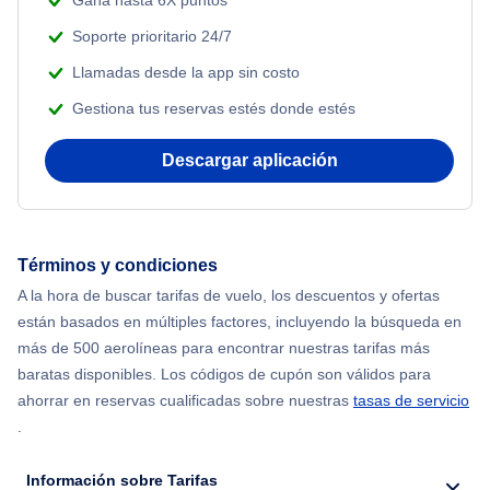
Gana hasta 6X puntos
Soporte prioritario 24/7
Flights from Nueva York to Atenas
Llamadas desde la app sin costo
Gestiona tus reservas estés donde estés
Flights from Nueva York to Mumbai
Descargar aplicación
Flights from Shanghai to Nueva York
Flights from Delhi to Nueva York
Términos y condiciones
Flights from Chicago to Delhi
A la hora de buscar tarifas de vuelo, los descuentos y ofertas
están basados en múltiples factores, incluyendo la búsqueda en
Flights from Nueva York to Hong Kong
más de 500 aerolíneas para encontrar nuestras tarifas más
baratas disponibles. Los códigos de cupón son válidos para
Flights from Nueva York to Seúl
ahorrar en reservas cualificadas sobre nuestras
tasas de servicio
.
Flights from Nueva York to Barcelona
Información sobre Tarifas