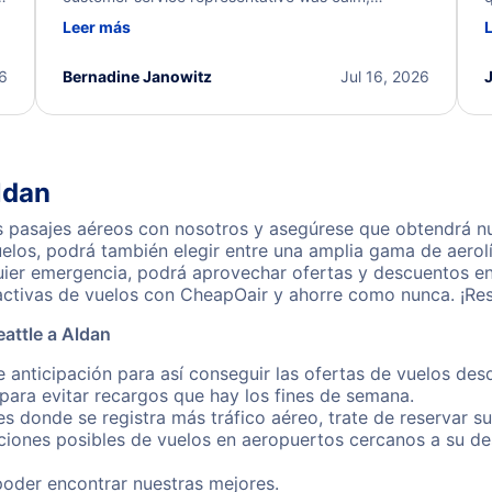
d
professional, and extremely helpful throughout the
w
Leer más
.
process. They quickly found alternative flight
b
options and assisted with the necessary follow-up.
e
I truly appreciate the excellent support and
26
Bernadine Janowitz
Jul 16, 2026
dedication to resolving my issue.
ldan
 pasajes aéreos con nosotros y asegúrese que obtendrá nue
los, podrá también elegir entre una amplia gama de aerolí
uier emergencia, podrá aprovechar ofertas y descuentos en 
activas de vuelos con CheapOair y ahorre como nunca. ¡Res
attle a Aldan
 anticipación para así conseguir las ofertas de vuelos des
ara evitar recargos que hay los fines de semana.
es donde se registra más tráfico aéreo, trate de reservar s
iones posibles de vuelos en aeropuertos cercanos a su des
poder encontrar nuestras mejores.