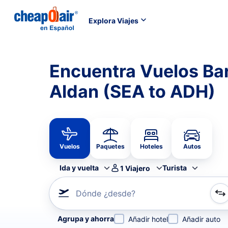
Explora Viajes
Encuentra Vuelos Bar
Aldan (SEA to ADH)
Vuelos
Paquetes
Hoteles
Autos
Ida y vuelta
Turista
1
Viajero
Dónde ¿desde?
Refina tu búsqueda por aerolínea, por ciudad o aerop
Agrupa y ahorra
Añadir hotel
Añadir auto