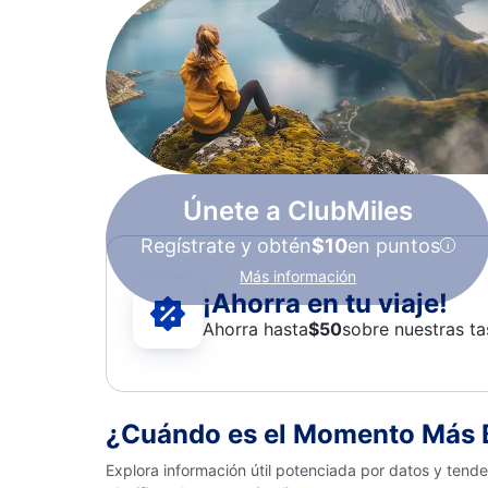
Únete a ClubMiles
Regístrate y obtén
$10
en puntos
Más información
¡Ahorra en tu viaje!
Ahorra hasta
$
50
sobre nuestras ta
¿Cuándo es el Momento Más B
Explora información útil potenciada por datos y tend