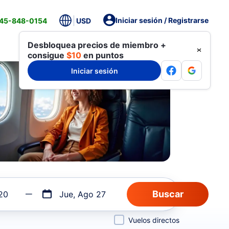
Iniciar sesión / Registrarse
845-848-0154
USD
Desbloquea precios de miembro +
consigue
$10
en puntos
Iniciar sesión
20
Jue, Ago 27
Vuelos directos