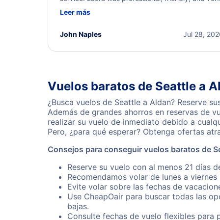
helpful throughout the process. She quickly foun
Leer más
a solution and kept me informed of the next steps
I truly appreciate her excellent service.
John Naples
Jul 28, 20
Vuelos baratos de Seattle a A
¿Busca vuelos de Seattle a Aldan? Reserve sus
Además de grandes ahorros en reservas de vue
realizar su vuelo de inmediato debido a cualq
Pero, ¿para qué esperar? Obtenga ofertas atr
Consejos para conseguir vuelos baratos de Se
Reserve su vuelo con al menos 21 días de
Recomendamos volar de lunes a viernes p
Evite volar sobre las fechas de vacacion
Use CheapOair para buscar todas las opc
bajas.
Consulte fechas de vuelo flexibles para 