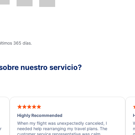
últimos 365 días.
sobre nuestro servicio?
Highly Recommended
H
When my flight was unexpectedly canceled, I
W
r
needed help rearranging my travel plans. The
n
y
customer service representative was calm,
q