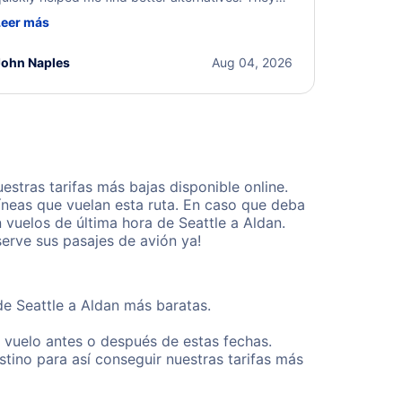
ere professional, courteous, and went above and
Leer más
eyond to resolve the issue. I'm grateful for the
xcellent assistance and smooth experience.
John Naples
Aug 04, 2026
stras tarifas más bajas disponible online.
neas que vuelan esta ruta. En caso que deba
vuelos de última hora de Seattle a Aldan.
erve sus pasajes de avión ya!
de Seattle a Aldan más baratas.
u vuelo antes o después de estas fechas.
tino para así conseguir nuestras tarifas más