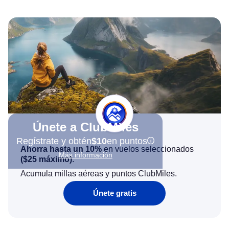
Únete a ClubMiles
Regístrate y obtén
$10
en puntos
Ahorra hasta un 10%
en vuelos seleccionados
Más información
(
$25
máximo)
.
Acumula millas aéreas y puntos ClubMiles.
Únete gratis