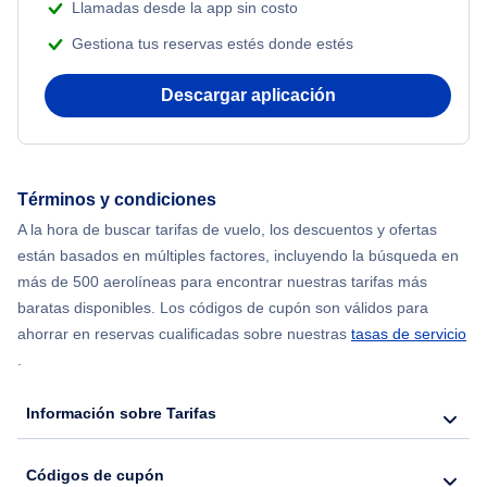
Llamadas desde la app sin costo
Gestiona tus reservas estés donde estés
Flights from Nueva York to Mumbai
Descargar aplicación
Flights from Shanghai to Nueva York
Flights from Delhi to Nueva York
Términos y condiciones
Flights from Chicago to Delhi
A la hora de buscar tarifas de vuelo, los descuentos y ofertas
están basados en múltiples factores, incluyendo la búsqueda en
Flights from Nueva York to Hong Kong
más de 500 aerolíneas para encontrar nuestras tarifas más
baratas disponibles. Los códigos de cupón son válidos para
Flights from Nueva York to Seúl
ahorrar en reservas cualificadas sobre nuestras
tasas de servicio
.
Flights from Nueva York to Barcelona
Información sobre Tarifas
Códigos de cupón