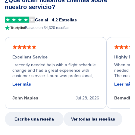
¿Qué dicen nuestros clientes sobre
nuestro servicio?
Genial | 4.2 Estrellas
Basado en 34,320 reseñas
Excellent Service
Highly R
I recently needed help with a flight schedule
When my fl
change and had a great experience with
needed hel
customer service. Laura was professional,
The custom
friendly, and very helpful throughout the
calm, prof
Leer más
Leer más
process. She quickly found a solution and
throughout
kept me informed of the next steps. I truly
alternative
appreciate her excellent service.
necessary f
John Naples
Jul 28, 2026
Bernadine
excellent s
my issue.
Escribe una reseña
Ver todas las reseñas