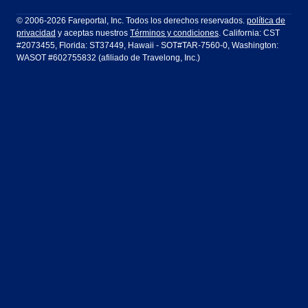
Filadelfia a Orlando
San Francisco a Los Ángeles
Ft Lauderdale
Honolulu
LATAM Airlines
Lufthansa
Dublín
Frankfurt
© 2006-2026 Fareportal, Inc. Todos los derechos reservados.
política de
privacidad
y aceptas nuestros
Términos y condiciones
. California: CST
Houston
Las Vegas
Air Europa
Turkish Airlines
Guadalajara
Lima
#2073455, Florida: ST37449, Hawaii - SOT#TAR-7560-0, Washington:
WASOT #602755832 (afiliado de Travelong, Inc.)
Los Ángeles
Miami
United Airlines
Volaris Airlines
Londres
Manila
Nueva York
Orlando
Madrid
Ciudad de México
Filadelfia
Phoenix
Nassau
Sídney
San Diego
San Francisco
París
Puerto Vallarta
Seattle
Tampa
Roma
San José
Toronto
Vancouver