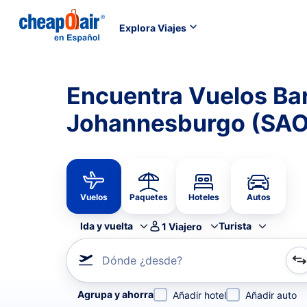
Explora Viajes
Encuentra Vuelos Ba
Johannesburgo (SAO
Vuelos
Paquetes
Hoteles
Autos
Ida y vuelta
Turista
1
Viajero
Dónde ¿desde?
Refina tu búsqueda por aerolínea, por ciudad o aerop
Agrupa y ahorra
Añadir hotel
Añadir auto