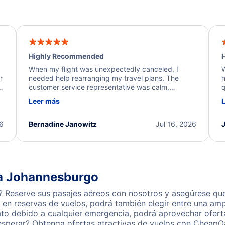
Highly Recommended
H
When my flight was unexpectedly canceled, I
W
r
needed help rearranging my travel plans. The
n
y
customer service representative was calm,
q
d
professional, and extremely helpful throughout the
w
Leer más
.
process. They quickly found alternative flight
b
options and assisted with the necessary follow-up.
e
I truly appreciate the excellent support and
26
Bernadine Janowitz
Jul 16, 2026
dedication to resolving my issue.
 a Johannesburgo
 Reserve sus pasajes aéreos con nosotros y asegúrese que
en reservas de vuelos, podrá también elegir entre una amp
ato debido a cualquier emergencia, podrá aprovechar ofert
sperar? Obtenga ofertas atractivas de vuelos con CheapOa