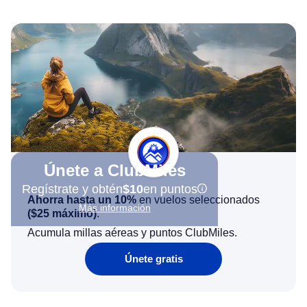
Únete a ClubMiles
Regístrate y obtén
$10
en puntos
Ahorra hasta un 10%
en vuelos seleccionados
Más información
(
$25
máximo)
.
Acumula millas aéreas y puntos ClubMiles.
Únete gratis