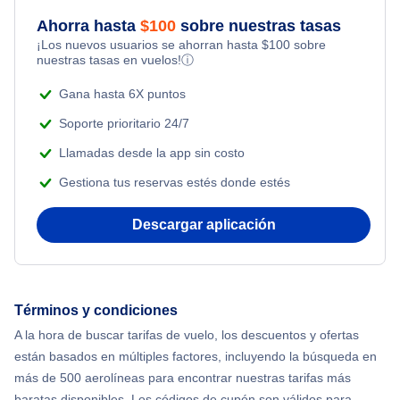
Flights from Nueva York to Singapur
Ahorra hasta
$
100
sobre nuestras tasas
¡Los nuevos usuarios se ahorran hasta
$
100
sobre
Adventure Vacations
nuestras tasas en vuelos!
ⓘ
Flights from Nueva York to Atenas
Beach Vacations
Gana hasta 6X puntos
Flights from Nueva York to Mumbai
Soporte prioritario 24/7
Llamadas desde la app sin costo
Flights from Shanghai to Nueva York
Gestiona tus reservas estés donde estés
Flights from Delhi to Nueva York
Descargar aplicación
Flights from Chicago to Delhi
Flights from Nueva York to Seúl
Términos y condiciones
A la hora de buscar tarifas de vuelo, los descuentos y ofertas
Flights from Nueva York to Hong Kong
están basados en múltiples factores, incluyendo la búsqueda en
más de 500 aerolíneas para encontrar nuestras tarifas más
Flights from Nueva York to Lisboa
baratas disponibles. Los códigos de cupón son válidos para