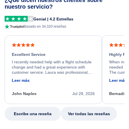
¿Qué dicen nuestros clientes sobre
nuestro servicio?
Genial | 4.2 Estrellas
Basado en 34,320 reseñas
Excellent Service
Highly R
I recently needed help with a flight schedule
When my fl
change and had a great experience with
needed hel
customer service. Laura was professional,
The custom
friendly, and very helpful throughout the
calm, prof
Leer más
Leer más
process. She quickly found a solution and
throughout
kept me informed of the next steps. I truly
alternative
appreciate her excellent service.
necessary f
John Naples
Jul 28, 2026
Bernadine
excellent s
my issue.
Escribe una reseña
Ver todas las reseñas