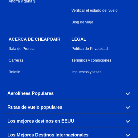
Ahorra y gana $
Verificar el estado del vuelo
Blog de viaje
ACERCA DE CHEAPOAIR
LEGAL
Sala de Prensa
Política de Privacidad
Carreras
Términos y condiciones
Boletín
Impuestos y tasas
Aerolíneas Populares
Rutas de vuelo populares
Explora nuestras opciones de tarifas aéreas baratas por
aerolínea, con más de 500 opciones para elegir.
Los mejores destinos en EEUU
Reserva una de nuestras rutas de vuelo más populares
Aeromexico
Air Canada
con tres sencillos clics.
Los Mejores Destinos Internacionales
Air France
Encuentra boletos de avión baratos a destinos
Alaska Airlines