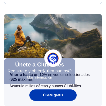
Únete a ClubMiles
Regístrate y obtén
$10
en puntos
Ahorra hasta un 10%
en vuelos seleccionados
Más información
(
$25
máximo)
.
Acumula millas aéreas y puntos ClubMiles.
Únete gratis