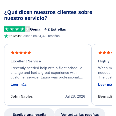
¿Qué dicen nuestros clientes sobre
nuestro servicio?
Genial | 4.2 Estrellas
Basado en 34,320 reseñas
Excellent Service
Highly R
I recently needed help with a flight schedule
When my fl
change and had a great experience with
needed hel
customer service. Laura was professional,
The custom
friendly, and very helpful throughout the
calm, prof
Leer más
Leer más
process. She quickly found a solution and
throughout
kept me informed of the next steps. I truly
alternative
appreciate her excellent service.
necessary f
John Naples
Jul 28, 2026
Bernadine
excellent s
my issue.
Escribe una reseña
Ver todas las reseñas