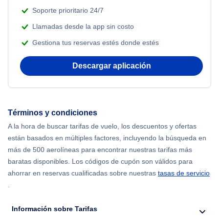
Soporte prioritario 24/7
Flights from Nueva York to Atenas
Llamadas desde la app sin costo
Gestiona tus reservas estés donde estés
Flights from Nueva York to Mumbai
Descargar aplicación
Flights from Shanghai to Nueva York
Flights from Delhi to Nueva York
Términos y condiciones
Flights from Chicago to Delhi
A la hora de buscar tarifas de vuelo, los descuentos y ofertas
están basados en múltiples factores, incluyendo la búsqueda en
Flights from Nueva York to Hong Kong
más de 500 aerolíneas para encontrar nuestras tarifas más
baratas disponibles. Los códigos de cupón son válidos para
Flights from Nueva York to Seúl
ahorrar en reservas cualificadas sobre nuestras
tasas de servicio
.
Flights from Nueva York to Barcelona
Información sobre Tarifas