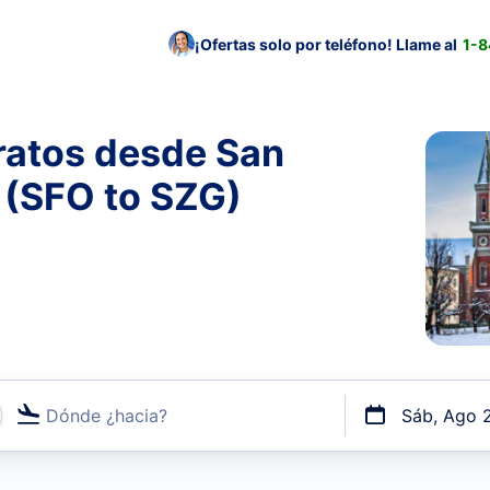
¡Ofertas solo por teléfono! Llame al
1-
ratos desde San
 (SFO to SZG)
Dónde ¿hacia?
Sáb, Ago 
uerto o por vuelos directos