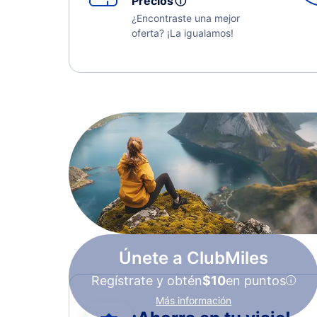
Precios
ⓘ
¿Encontraste una mejor
oferta? ¡La igualamos!
Únete a ClubMiles
Regístrate y obtén
$10
en puntos
Más información