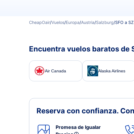
CheapOair
/
Vuelos
/
Europa
/
Austria
/
Salzburg
/
SFO a S
Encuentra vuelos baratos de 
Air Canada
Alaska Airlines
Reserva con confianza.
Con
Promesa de Igualar