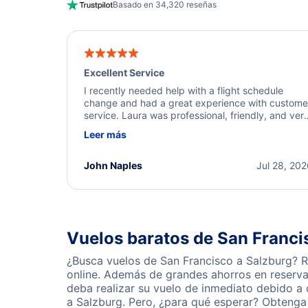
Basado en 34,320 reseñas
Excellent Service
I recently needed help with a flight schedule
change and had a great experience with custome
service. Laura was professional, friendly, and ver
helpful throughout the process. She quickly foun
Leer más
a solution and kept me informed of the next steps
I truly appreciate her excellent service.
John Naples
Jul 28, 20
Vuelos baratos de San Franci
¿Busca vuelos de San Francisco a Salzburg? R
online. Además de grandes ahorros en reserva
deba realizar su vuelo de inmediato debido a
a Salzburg. Pero, ¿para qué esperar? Obtenga