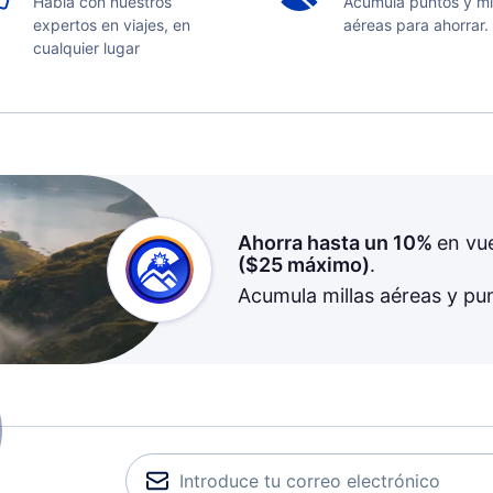
Habla con nuestros
Acumula puntos y mi
expertos en viajes, en
aéreas para ahorrar.
cualquier lugar
Ahorra hasta un 10%
en vu
(
$25
máximo)
.
Acumula millas aéreas y pu