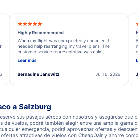
Highly Recommended
H
When my flight was unexpectedly canceled, I
W
r
needed help rearranging my travel plans. The
n
y
customer service representative was calm,
q
d
professional, and extremely helpful throughout the
w
Leer más
.
process. They quickly found alternative flight
b
options and assisted with the necessary follow-up.
e
I truly appreciate the excellent support and
26
Bernadine Janowitz
Jul 16, 2026
dedication to resolving my issue.
sco a Salzburg
eserve sus pasajes aéreos con nosotros y asegúrese que ob
s de vuelos, podrá también elegir entre una amplia gama de
 cualquier emergencia, podrá aprovechar ofertas y descuen
 ofertas atractivas de vuelos con CheapOair y ahorre como