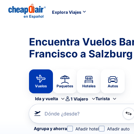
Explora Viajes
Encuentra Vuelos Ba
Francisco a Salzburg
Vuelos
Paquetes
Hoteles
Autos
Ida y vuelta
Turista
1
Viajero
Dónde ¿desde?
Refina tu búsqueda por aerolínea, por ciudad o aerop
Agrupa y ahorra
Añadir hotel
Añadir auto