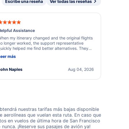
Escribe una reseña
Ver todas las reseñas
elpful Assistance
hen my itinerary changed and the original flights
o longer worked, the support representative
uickly helped me find better alternatives. They
ere professional, courteous, and went above and
Leer más
eyond to resolve the issue. I'm grateful for the
xcellent assistance and smooth experience.
John Naples
Aug 04, 2026
tendrá nuestras tarifas más bajas disponible
 aerolíneas que vuelan esta ruta. En caso que
tos en vuelos de última hora de San Francisco
 nunca. ¡Reserve sus pasajes de avión ya!