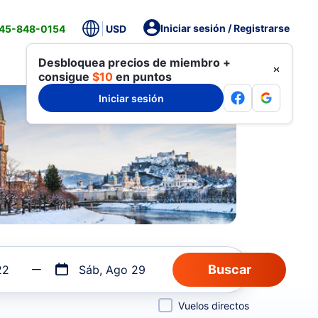
Iniciar sesión / Registrarse
845-848-0154
USD
Desbloquea precios de miembro +
consigue
$10
en puntos
Iniciar sesión
22
Sáb, Ago 29
Vuelos directos