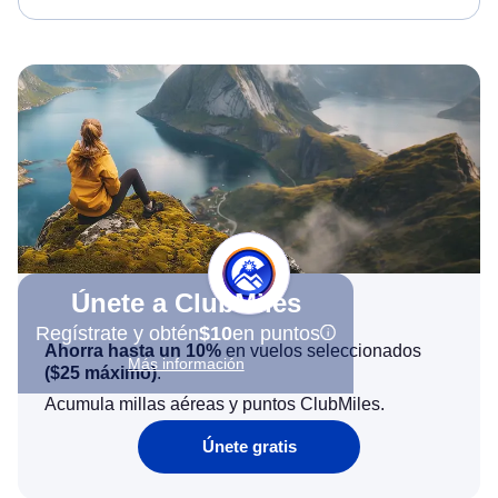
Únete a ClubMiles
Regístrate y obtén
$10
en puntos
Ahorra hasta un 10%
en vuelos seleccionados
Más información
(
$25
máximo)
.
Acumula millas aéreas y puntos ClubMiles.
Únete gratis