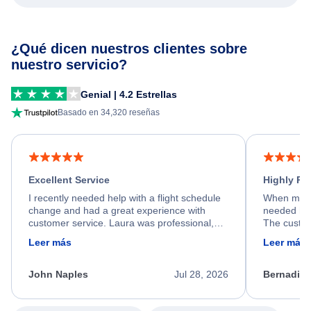
¿Qué dicen nuestros clientes sobre
nuestro servicio?
Genial | 4.2 Estrellas
Basado en 34,320 reseñas
Excellent Service
Highly R
I recently needed help with a flight schedule
When my fl
change and had a great experience with
needed hel
customer service. Laura was professional,
The custom
friendly, and very helpful throughout the
calm, prof
Leer más
Leer más
process. She quickly found a solution and
throughout
kept me informed of the next steps. I truly
alternative
appreciate her excellent service.
necessary f
John Naples
Jul 28, 2026
Bernadine
excellent s
my issue.