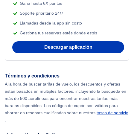
Flights from Nueva York to Singapur
Gana hasta 6X puntos
Soporte prioritario 24/7
Flights from Nueva York to Atenas
Llamadas desde la app sin costo
Gestiona tus reservas estés donde estés
Flights from Nueva York to Mumbai
Descargar aplicación
Flights from Shanghai to Nueva York
Flights from Delhi to Nueva York
Términos y condiciones
Flights from Chicago to Delhi
A la hora de buscar tarifas de vuelo, los descuentos y ofertas
están basados en múltiples factores, incluyendo la búsqueda en
Flights from Nueva York to Seúl
más de 500 aerolíneas para encontrar nuestras tarifas más
baratas disponibles. Los códigos de cupón son válidos para
Flights from Nueva York to Hong Kong
ahorrar en reservas cualificadas sobre nuestras
tasas de servicio
.
Flights from Nueva York to Lisboa